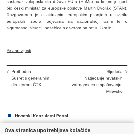
sastanak veleposlanika država EU-a (HoMs) na kojem je gost
bio češki ministar za europske poslove Martin Dvořák (STAN).
Razgovarano je o aktulanim europskim pitanjima u svjetlu
europskih izbora, odjecima na nacionalnoj razini te o
sigurnosnoj situaciji posebice s osvrtom na rat u Ukrajini.
Pisane vijesti
Prethodna
Sljedeća
Susret s generalnim
Natjecanje hrvatskih
direktorom ČTK
vatrogasaca u spašavanju,
Milevsko
Hrvatski Konzularni Portal
Ova stranica upotrebljava kolačiće