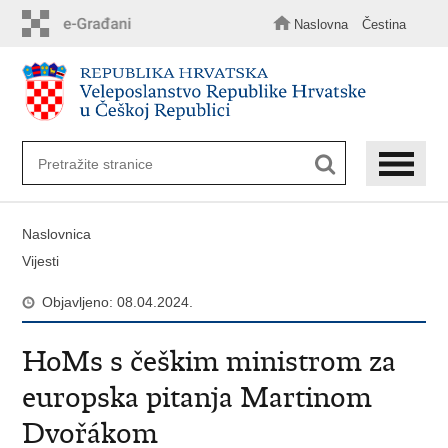
Preskoči
na
Naslovna
Čestina
glavni
sadržaj
Naslovnica
Vijesti
Objavljeno: 08.04.2024.
HoMs s češkim ministrom za
europska pitanja Martinom
Dvořákom