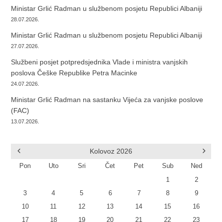
Ministar Grlić Radman u službenom posjetu Republici Albaniji
28.07.2026.
Ministar Grlić Radman u službenom posjetu Republici Albaniji
27.07.2026.
Službeni posjet potpredsjednika Vlade i ministra vanjskih
poslova Češke Republike Petra Macinke
24.07.2026.
Ministar Grlić Radman na sastanku Vijeća za vanjske poslove
(FAC)
13.07.2026.
Kolovoz
2026
Pon
Uto
Sri
Čet
Pet
Sub
Ned
1
2
3
4
5
6
7
8
9
10
11
12
13
14
15
16
17
18
19
20
21
22
23