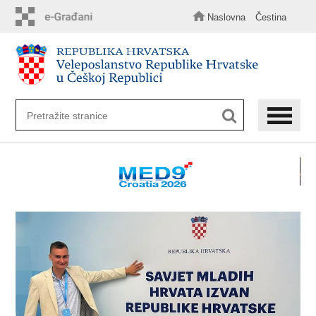
Preskoči
na
Naslovna
Čestina
glavni
sadržaj