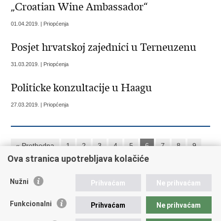
„Croatian Wine Ambassador“
01.04.2019. | Priopćenja
Posjet hrvatskoj zajednici u Terneuzenu
31.03.2019. | Priopćenja
Politicke konzultacije u Haagu
27.03.2019. | Priopćenja
« Prethodna
1
2
3
4
5
6
7
8
9
Ova stranica upotrebljava kolačiće
10
Sljedeća »
»»
Nužni
Prihvaćam
Ne prihvaćam
Republika Hrvatska
Funkcionalni
Prihvaćam
Ne prihvaćam
Ministarstvo vanjskih i europskih poslova