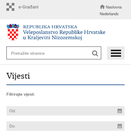
Preskoči
na
Naslovna
glavni
Nederlands
sadržaj
Vijesti
Filtrirajte vijesti: