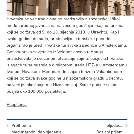
Hrvatska se vec tradicionalno predstavlja nizozemskoj i široj
medunarodnoj javnosti na najvecem godišnjem sajmu turizma,
koji se održava od 9. do 13. sijecnja 2019. u Utrechtu. Kao i
svake godine do sada, predstavljanje turisticke ponude
organizirao je ured Hrvatske turisticke zajednice u Amsterdamu.
Gospodarska savjetnica iz Veleposlanstva u Haagu
prisustvovala je svecanom otvaranju sajma, posjetila hrvatske
izlagace te se susrela s direktorom ureda HTZ-a u Amsterdamu
Ivanom Novakom. Medunarodni sajam turizma Vakantiebeurs,
koji se održava svake godine u nizozemskom gradu Utrechtu,
najveci je takav sajam u Nizozemskoj. Svake godine sajam
posjeti oko 100 000 posjetitelja.
Priopćenja
Prethodna
Sljedeća
Medunarodni dan sjecanja
Božicni prijem