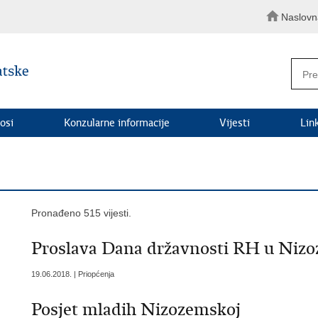
Naslovn
osi
Konzularne informacije
Vijesti
Lin
Pronađeno 515 vijesti.
Proslava Dana državnosti RH u Niz
19.06.2018. | Priopćenja
Posjet mladih Nizozemskoj