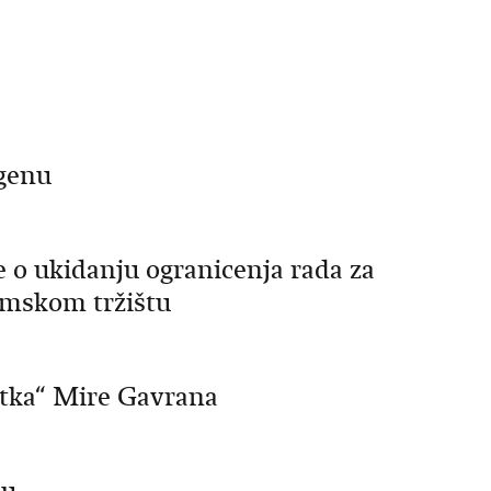
ngenu
o ukidanju ogranicenja rada za
emskom tržištu
tka“ Mire Gavrana