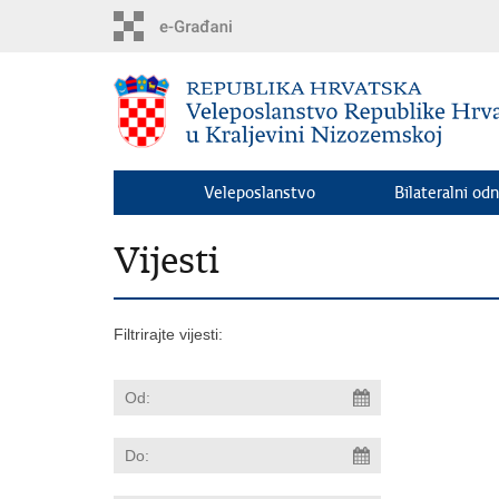
Preskoči
na
glavni
sadržaj
Veleposlanstvo
Bilateralni odn
Vijesti
Filtrirajte vijesti: