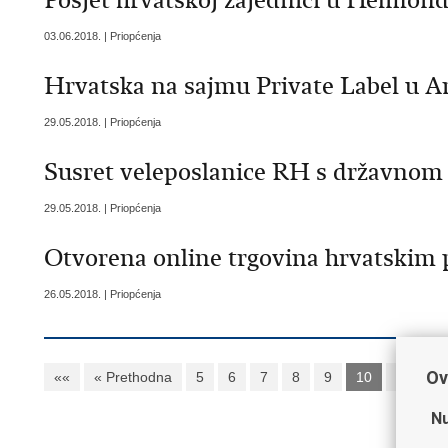
Posjet hrvatskoj zajednici u Helmon
03.06.2018. | Priopćenja
Hrvatska na sajmu Private Label u
29.05.2018. | Priopćenja
Susret veleposlanice RH s državnom
29.05.2018. | Priopćenja
Otvorena online trgovina hrvatskim
26.05.2018. | Priopćenja
Ov
««
« Prethodna
5
6
7
8
9
10
11
1
Nu