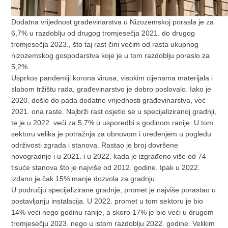
Dodatna vrijednost građevinarstva u Nizozemskoj porasla je za
6,7% u razdoblju od drugog tromjesečja 2021. do drugog
tromjesečja 2023., što taj rast čini većim od rasta ukupnog
nizozemskog gospodarstva koje je u tom razdoblju poraslo za
5,2%.
Usprkos pandemiji korona virusa, visokim cijenama materijala i
slabom tržištu rada, građevinarstvo je dobro poslovalo. Iako je
2020. došlo do pada dodatne vrijednosti građevinarstva, već
2021. ona raste. Najbrži rast osjetio se u specijaliziranoj gradnji,
te je u 2022. veći za 5,7% u usporedbi s godinom ranije. U tom
sektoru velika je potražnja za obnovom i uređenjem u pogledu
održivosti zgrada i stanova. Rastao je broj dovršene
novogradnje i u 2021. i u 2022. kada je izgrađeno više od 74
tisuće stanova što je najviše od 2012. godine. Ipak u 2022.
izdano je čak 15% manje dozvola za gradnju.
U području specijalizirane gradnje, promet je najviše porastao u
postavljanju instalacija. U 2022. promet u tom sektoru je bio
14% veći nego godinu ranije, a skoro 17% je bio veći u drugom
tromjesečju 2023. nego u istom razdoblju 2022. godine. Velikim