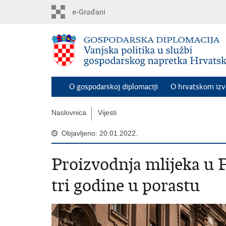
Preskoči
na
glavni
sadržaj
O gospodarskoj diplomaciji
O hrvatskom iz
Naslovnica
Vijesti
Objavljeno: 20.01.2022.
Proizvodnja mlijeka u F
tri godine u porastu