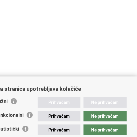
a stranica upotrebljava kolačiće
žni
Prihvaćam
Ne prihvaćam
nkcionalni
Prihvaćam
Ne prihvaćam
atistički
Prihvaćam
Ne prihvaćam