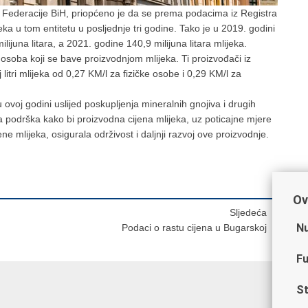
a Federacije BiH, priopćeno je da se prema podacima iz Registra
eka u tom entitetu u posljednje tri godine. Tako je u 2019. godini
lijuna litara, a 2021. godine 140,9 milijuna litara mlijeka.
a osoba koji se bave proizvodnjom mlijeka. Ti proizvođači iz
itri mlijeka od 0,27 KM/l za fizičke osobe i 0,29 KM/l za
 ovoj godini uslijed poskupljenja mineralnih gnojiva i drugih
 podrška kako bi proizvodna cijena mlijeka, uz poticajne mjere
ne mlijeka, osigurala održivost i daljnji razvoj ove proizvodnje.
Ov
Sljedeća
Nu
Podaci o rastu cijena u Bugarskoj
Fu
St