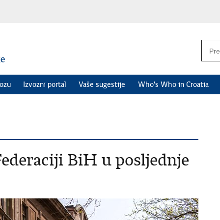
vozu
Izvozni portal
Vaše sugestije
Who's Who in Croatia
ederaciji BiH u posljednje