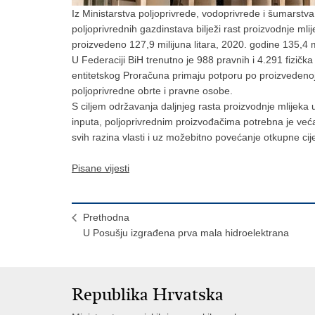
Iz Ministarstva poljoprivrede, vodoprivrede i šumarstv
poljoprivrednih gazdinstava bilježi rast proizvodnje mlij
proizvedeno 127,9 milijuna litara, 2020. godine 135,4 mi
U Federaciji BiH trenutno je 988 pravnih i 4.291 fizičk
entitetskog Proračuna primaju potporu po proizvedenoj l
poljoprivredne obrte i pravne osobe.
S ciljem održavanja daljnjeg rasta proizvodnje mlijeka u
inputa, poljoprivrednim proizvođačima potrebna je veća
svih razina vlasti i uz možebitno povećanje otkupne cije
Pisane vijesti
Prethodna
U Posušju izgrađena prva mala hidroelektrana
Republika Hrvatska