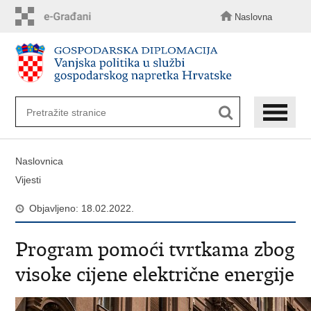
Preskoči
na
Naslovna
glavni
sadržaj
Naslovnica
Vijesti
Objavljeno: 18.02.2022.
Program pomoći tvrtkama zbog
visoke cijene električne energije