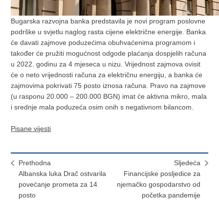
Bugarska razvojna banka predstavila je novi program poslovne
podrške u svjetlu naglog rasta cijene električne energije. Banka
će davati zajmove poduzećima obuhvaćenima programom i
također će pružiti mogućnost odgode plaćanja dospjelih računa
u 2022. godinu za 4 mjeseca u nizu. Vrijednost zajmova ovisit
će o neto vrijednosti računa za električnu energiju, a banka će
zajmovima pokrivati 75 posto iznosa računa. Pravo na zajmove
(u rasponu 20.000 – 200.000 BGN) imat će aktivna mikro, mala
i srednje mala poduzeća osim onih s negativnom bilancom.
Pisane vijesti
Prethodna
Sljedeća
Albanska luka Drač ostvarila
Financijske posljedice za
povećanje prometa za 14
njemačko gospodarstvo od
posto
početka pandemije