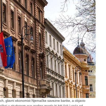
ich, glavni ekonomist Njemačke savezne banke, a objavio
ačkoj u studenom ove godine mogla bi biti čak i veća od