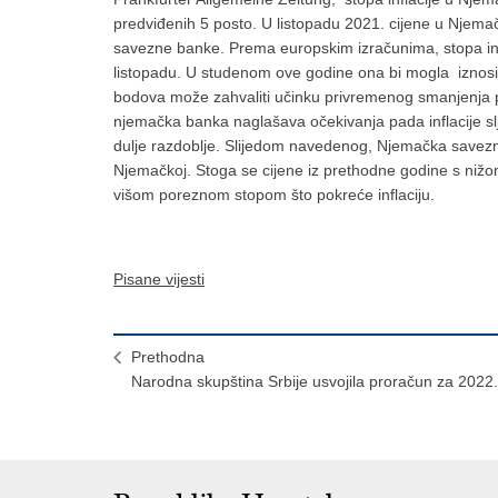
predviđenih 5 posto. U listopadu 2021. cijene u Njem
savezne banke. Prema europskim izračunima, stopa infl
listopadu. U studenom ove godine ona bi mogla iznosit
bodova može zahvaliti učinku privremenog smanjenja p
njemačka banka naglašava očekivanja pada inflacije slj
dulje razdoblje. Slijedom navedenog, Njemačka savezna 
Njemačkoj. Stoga se cijene iz prethodne godine s ni
višom poreznom stopom što pokreće inflaciju.
Pisane vijesti
Prethodna
Narodna skupština Srbije usvojila proračun za 2022.