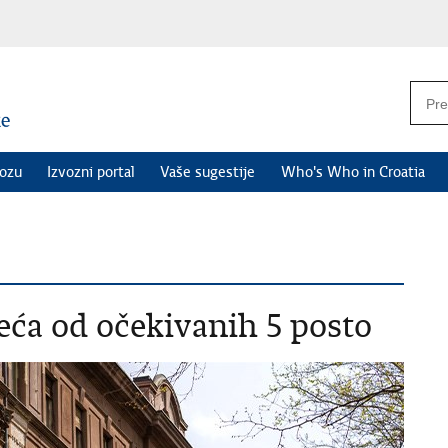
vozu
Izvozni portal
Vaše sugestije
Who's Who in Croatia
eća od očekivanih 5 posto