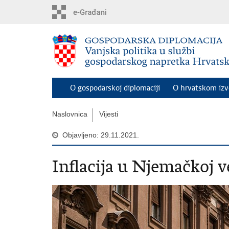
Preskoči
na
glavni
sadržaj
O gospodarskoj diplomaciji
O hrvatskom iz
Naslovnica
Vijesti
Objavljeno: 29.11.2021.
Inflacija u Njemačkoj v