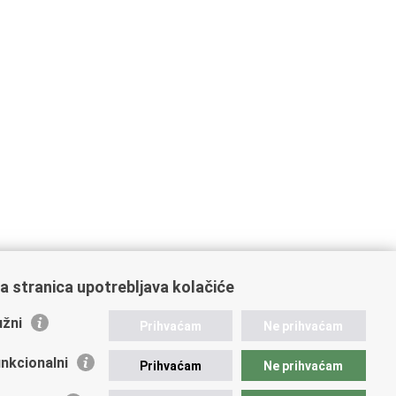
a stranica upotrebljava kolačiće
žni
Prihvaćam
Ne prihvaćam
nkcionalni
Prihvaćam
Ne prihvaćam