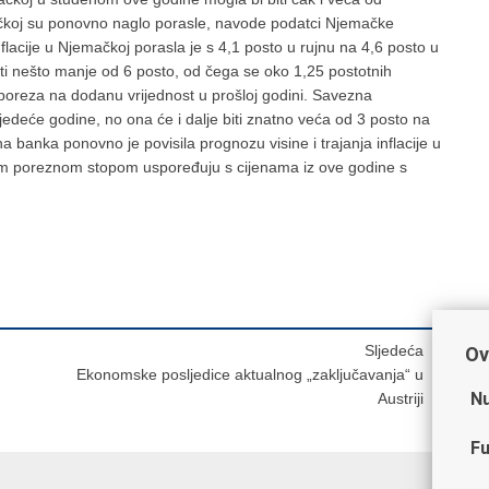
ačkoj su ponovno naglo porasle, navode podatci Njemačke
acije u Njemačkoj porasla je s 4,1 posto u rujnu na 4,6 posto u
i nešto manje od 6 posto, od čega se oko 1,25 postotnih
oreza na dodanu vrijednost u prošloj godini. Savezna
edeće godine, no ona će i dalje biti znatno veća od 3 posto na
banka ponovno je povisila prognozu visine i trajanja inflacije u
žom poreznom stopom uspoređuju s cijenama iz ove godine s
Sljedeća
Ov
Ekonomske posljedice aktualnog „zaključavanja“ u
Nu
Austriji
Fu