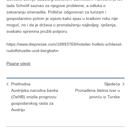
tada Schnöll saznao za njegove probleme, a odluka o
zatvaranju iznenadila. Političar odgovoran za turizam i
gospodarstvo potom je izjavio kako spas u kratkom roku nije
moguć, no i da je država u pronalaženju najboljeg rješenja,
svakako spremna pružiti potporu.
https://www.diepresse.com/18893769/hotelier-holleis-schliesst-
rudolfshuette-und-bergbahn
Pisane vijesti
Prethodna
Sljedeća
Austrijska narodna banka
Pronađena štetna tvar u
(OeNB) snizila prognozu
povrću iz Turske
gospodarskog rasta za
Austriju