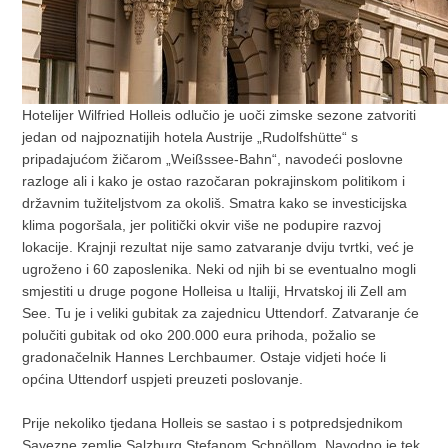
Hotelijer Wilfried Holleis odlučio je uoči zimske sezone zatvoriti
jedan od najpoznatijih hotela Austrije „Rudolfshütte“ s
pripadajućom žičarom „Weißssee-Bahn“, navodeći poslovne
razloge ali i kako je ostao razočaran pokrajinskom politikom i
državnim tužiteljstvom za okoliš. Smatra kako se investicijska
klima pogoršala, jer politički okvir više ne podupire razvoj
lokacije. Krajnji rezultat nije samo zatvaranje dviju tvrtki, već je
ugroženo i 60 zaposlenika. Neki od njih bi se eventualno mogli
smjestiti u druge pogone Holleisa u Italiji, Hrvatskoj ili Zell am
See. Tu je i veliki gubitak za zajednicu Uttendorf. Zatvaranje će
polučiti gubitak od oko 200.000 eura prihoda, požalio se
gradonačelnik Hannes Lerchbaumer. Ostaje vidjeti hoće li
općina Uttendorf uspjeti preuzeti poslovanje.
Prije nekoliko tjedana Holleis se sastao i s potpredsjednikom
Savezne zemlje Salzburg Stefanom Schnöllom. Navodno je tek