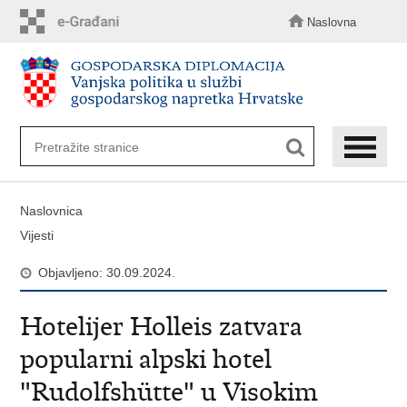
Preskoči
na
Naslovna
glavni
sadržaj
Naslovnica
Vijesti
Objavljeno: 30.09.2024.
Hotelijer Holleis zatvara
popularni alpski hotel
"Rudolfshütte" u Visokim