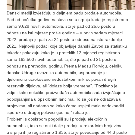
Danski mediji izvješćuju o daljnjem padu prodaje automobila.
Pad od početka godine nastavio se u srpnju kada je registrirano
samo 9.628 novih automobila, što je pad od 26,6 posto u
odnosu na isti mjesec prošle godine – u prvih sedam mjeseci
2022. prodaja je pala za 24 posto u odnosu na isto razdoblje
2021. Najnoviji podaci koje objavljuje danski Zavod za statistiku
također pokazuju kako je u proteklih 12 mjeseci registrirano
samo 163.500 novih automobila, što je pad od 21 posto u
odnosu na prethodnu godinu. Prema Madsu Rorvigu, čelniku
danske Udruge uvoznika automobila, usporavanje je
djelomično uzrokovano nedostatkom mikročipova i drugih
rezervnih dijelova, ali "dolaze bolja vremena". “Pozitivno je
vidjeti kako nekoliko proizvođača automobila sada izvješćuje o
poboljšanjima u opskrbnim lancima. To se još ne odražava u
brojevima, ali nadamo se kako ćemo uspjeti malo nadoknaditi
isporuke u drugoj polovici godine,” rekao je.
Problemi s opskrbom pogodili su i prodaju električnih
automobila, iako se oni i dalje prodaju u rekordnim brojevima –
u srpnju ih je registrirano 1.935, što je povećanje od 44,3 posto