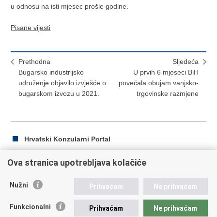
u odnosu na isti mjesec prošle godine.
Pisane vijesti
Prethodna
Sljedeća
Bugarsko industrijsko
U prvih 6 mjeseci BiH
udruženje objavilo izvješće o
povećala obujam vanjsko-
bugarskom izvozu u 2021.
trgovinske razmjene
Hrvatski Konzularni Portal
Ova stranica upotrebljava kolačiće
Ispiši
Podijeli
Podijeli
Nužni
Prihvaćam
Ne prihvaćam
stranicu
na
na
Republika Hrvatska
Facebooku
Twitteru
Funkcionalni
Prihvaćam
Ne prihvaćam