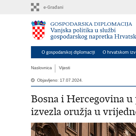
Preskoči
na
glavni
sadržaj
O gospodarskoj diplomaciji
O hrvatskom iz
Naslovnica
Vijesti
Objavljeno: 17.07.2024.
Bosna i Hercegovina u 
izvezla oružja u vrijed