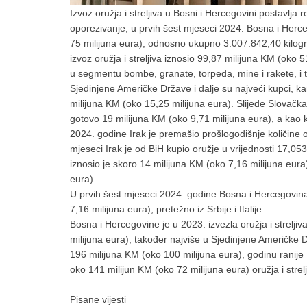
Izvoz oružja i streljiva u Bosni i Hercegovini postavlj
oporezivanje, u prvih šest mjeseci 2024. Bosna i Herce
75 milijuna eura), odnosno ukupno 3.007.842,40 kilogr
izvoz oružja i streljiva iznosio 99,87 milijuna KM (oko 
u segmentu bombe, granate, torpeda, mine i rakete, i t
Sjedinjene Američke Države i dalje su najveći kupci, ka
milijuna KM (oko 15,25 milijuna eura). Slijede Slovačk
gotovo 19 milijuna KM (oko 9,71 milijuna eura), a kao k
2024. godine Irak je premašio prošlogodišnje količine 
mjeseci Irak je od BiH kupio oružje u vrijednosti 17,05
iznosio je skoro 14 milijuna KM (oko 7,16 milijuna eura
eura).
U prvih šest mjeseci 2024. godine Bosna i Hercegovina u
7,16 milijuna eura), pretežno iz Srbije i Italije.
Bosna i Hercegovine je u 2023. izvezla oružja i strelji
milijuna eura), također najviše u Sjedinjene Američke 
196 milijuna KM (oko 100 milijuna eura), godinu ranije
oko 141 milijun KM (oko 72 milijuna eura) oružja i strelj
Pisane vijesti