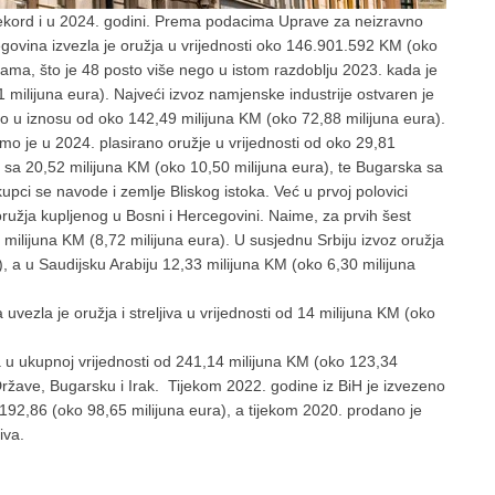
a rekord i u 2024. godini. Prema podacima Uprave za neizravno
govina izvezla je oružja u vrijednosti oko 146.901.592 KM (oko
ama, što je 48 posto više nego u istom razdoblju 2023. kada je
51 milijuna eura). Najveći izvoz namjenske industrije ostvaren je
o u iznosu od oko 142,49 milijuna KM (oko 72,88 milijuna eura).
mo je u 2024. plasirano oružje u vrijednosti od oko 29,81
a sa 20,52 milijuna KM (oko 10,50 milijuna eura), te Bugarska sa
upci se navode i zemlje Bliskog istoka. Već u prvoj polovici
oružja kupljenog u Bosni i Hercegovini. Naime, za prvih šest
3 milijuna KM (8,72 milijuna eura). U susjednu Srbiju izvoz oružja
), a u Saudijsku Arabiju 12,33 milijuna KM (oko 6,30 milijuna
vezla je oružja i streljiva u vrijednosti od 14 milijuna KM (oko
va u ukupnoj vrijednosti od 241,14 milijuna KM (oko 123,34
Države, Bugarsku i Irak. Tijekom 2022. godine iz BiH je izvezeno
 192,86 (oko 98,65 milijuna eura), a tijekom 2020. prodano je
iva.