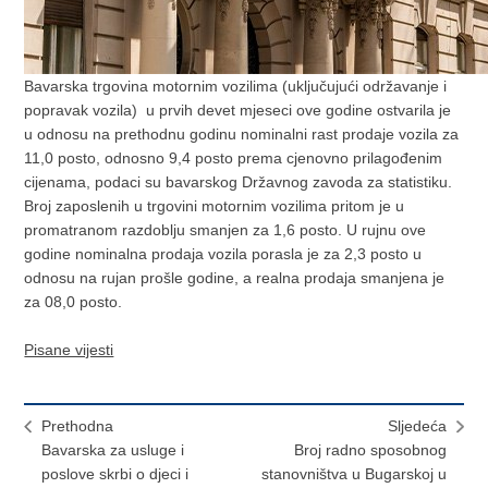
Bavarska trgovina motornim vozilima (uključujući održavanje i
popravak vozila) u prvih devet mjeseci ove godine ostvarila je
u odnosu na prethodnu godinu nominalni rast prodaje vozila za
11,0 posto, odnosno 9,4 posto prema cjenovno prilagođenim
cijenama, podaci su bavarskog Državnog zavoda za statistiku.
Broj zaposlenih u trgovini motornim vozilima pritom je u
promatranom razdoblju smanjen za 1,6 posto. U rujnu ove
godine nominalna prodaja vozila porasla je za 2,3 posto u
odnosu na rujan prošle godine, a realna prodaja smanjena je
za 08,0 posto.
Pisane vijesti
Prethodna
Sljedeća
Bavarska za usluge i
Broj radno sposobnog
poslove skrbi o djeci i
stanovništva u Bugarskoj u