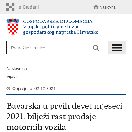
Preskoči
na
Naslovna
glavni
sadržaj
Naslovnica
Vijesti
Objavljeno: 02.12.2021.
Bavarska u prvih devet mjeseci
2021. bilježi rast prodaje
motornih vozila