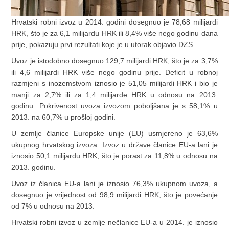
Hrvatski robni izvoz u 2014. godini dosegnuo je 78,68 milijardi
HRK, što je za 6,1 milijardu HRK ili 8,4% više nego godinu dana
prije, pokazuju prvi rezultati koje je u utorak objavio DZS.
Uvoz je istodobno dosegnuo 129,7 milijardi HRK, što je za 3,7%
ili 4,6 milijardi HRK više nego godinu prije. Deficit u robnoj
razmjeni s inozemstvom iznosio je 51,05 milijardi HRK i bio je
manji za 2,7% ili za 1,4 milijarde HRK u odnosu na 2013.
godinu. Pokrivenost uvoza izvozom poboljšana je s 58,1% u
2013. na 60,7% u prošloj godini.
U zemlje članice Europske unije (EU) usmjereno je 63,6%
ukupnog hrvatskog izvoza. Izvoz u države članice EU-a lani je
iznosio 50,1 milijardu HRK, što je porast za 11,8% u odnosu na
2013. godinu.
Uvoz iz članica EU-a lani je iznosio 76,3% ukupnom uvoza, a
dosegnuo je vrijednost od 98,9 milijardi HRK, što je povećanje
od 7% u odnosu na 2013.
Hrvatski robni izvoz u zemlje nečlanice EU-a u 2014. je iznosio