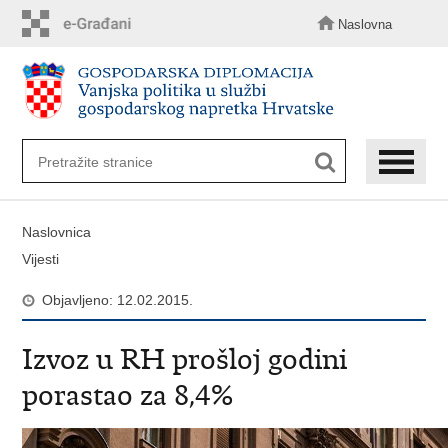
Preskoči
na
Naslovna
glavni
sadržaj
Naslovnica
Vijesti
Objavljeno: 12.02.2015.
Izvoz u RH prošloj godini
porastao za 8,4%