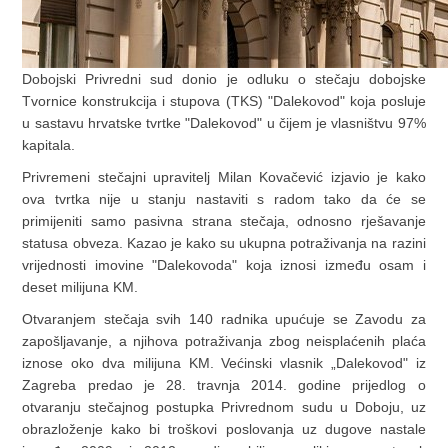
Dobojski Privredni sud donio je odluku o stečaju dobojske
Tvornice konstrukcija i stupova (TKS) "Dalekovod" koja posluje
u sastavu hrvatske tvrtke "Dalekovod" u čijem je vlasništvu 97%
kapitala.
Privremeni stečajni upravitelj Milan Kovačević izjavio je kako
ova tvrtka nije u stanju nastaviti s radom tako da će se
primijeniti samo pasivna strana stečaja, odnosno rješavanje
statusa obveza. Kazao je kako su ukupna potraživanja na razini
vrijednosti imovine "Dalekovoda" koja iznosi između osam i
deset milijuna KM.
Otvaranjem stečaja svih 140 radnika upućuje se Zavodu za
zapošljavanje, a njihova potraživanja zbog neisplaćenih plaća
iznose oko dva milijuna KM. Većinski vlasnik „Dalekovod" iz
Zagreba predao je 28. travnja 2014. godine prijedlog o
otvaranju stečajnog postupka Privrednom sudu u Doboju, uz
obrazloženje kako bi troškovi poslovanja uz dugove nastale