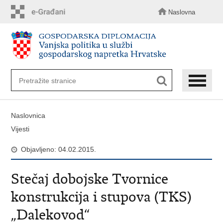
Preskoči
na
Naslovna
glavni
sadržaj
Naslovnica
Vijesti
Objavljeno: 04.02.2015.
Stečaj dobojske Tvornice
konstrukcija i stupova (TKS)
„Dalekovod“