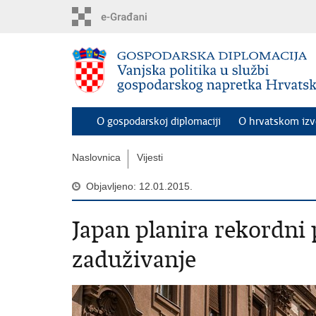
Preskoči
na
glavni
sadržaj
O gospodarskoj diplomaciji
O hrvatskom iz
Naslovnica
Vijesti
Objavljeno: 12.01.2015.
Japan planira rekordni
zaduživanje