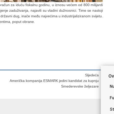
oračun za iduću fiskalnu godinu, u iznosu većem od 800 milijardi
je zaduživanja, najavili su vladini dužnosnici. Time se nastoji
 državni dug, inače među najvećima u industrijaliziranom svijetu.
entima, poput obrane.
Sljedeća
Ov
Američka kompanija ESMARK jedini kandidat za kupnju
Nu
Smederevske željezare
Fu
St