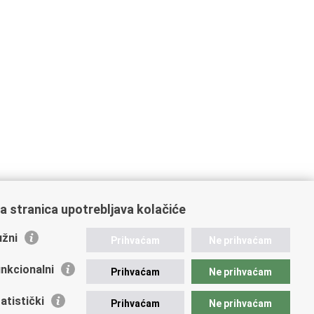
a stranica upotrebljava kolačiće
žni
Prihvaćam
Ne prihvaćam
nkcionalni
Prihvaćam
Ne prihvaćam
atistički
Prihvaćam
Ne prihvaćam