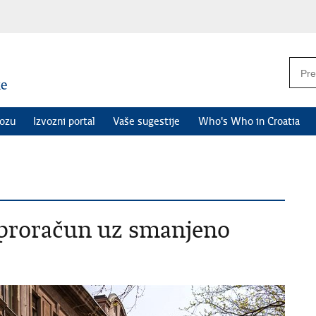
vozu
Izvozni portal
Vaše sugestije
Who's Who in Croatia
 proračun uz smanjeno