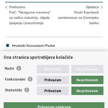
Prethodna
Sljedeća
PwC: "Nesigurna vremena"
Ruski Expobank
za naftnu industriju, slijede
zainteresiran za Gorenjsku
spajanja i preuzimanja
banku
Hrvatski Konzularni Portal
Ova stranica upotrebljava kolačiće
Ispiši
Podijeli
Podijeli
Nužni
Prihvaćam
Ne prihvaćam
stranicu
na
na
Republika Hrvatska
Facebooku
Twitteru
Funkcionalni
Prihvaćam
Ne prihvaćam
Ministarstvo vanjskih i europskih poslova
Statistički
Prihvaćam
Ne prihvaćam
Trg N.Š. Zrinskog 7-8, 10000 Zagreb
tel.:
+385 (0)1 4569 964
fax: +385 (0)1 4551 795, +385 (0)1 4920 149
Prihvaćam odabrane
E-adresa:
ministarstvo@mvep.hr