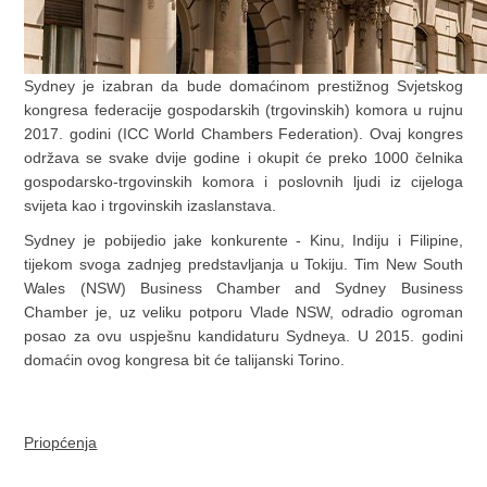
Sydney je izabran da bude domaćinom prestižnog Svjetskog
kongresa federacije gospodarskih (trgovinskih) komora u rujnu
2017. godini (ICC World Chambers Federation). Ovaj kongres
održava se svake dvije godine i okupit će preko 1000 čelnika
gospodarsko-trgovinskih komora i poslovnih ljudi iz cijeloga
svijeta kao i trgovinskih izaslanstava.
Sydney je pobijedio jake konkurente - Kinu, Indiju i Filipine,
tijekom svoga zadnjeg predstavljanja u Tokiju. Tim New South
Wales (NSW) Business Chamber and Sydney Business
Chamber je, uz veliku potporu Vlade NSW, odradio ogroman
posao za ovu uspješnu kandidaturu Sydneya. U 2015. godini
domaćin ovog kongresa bit će talijanski Torino.
Priopćenja