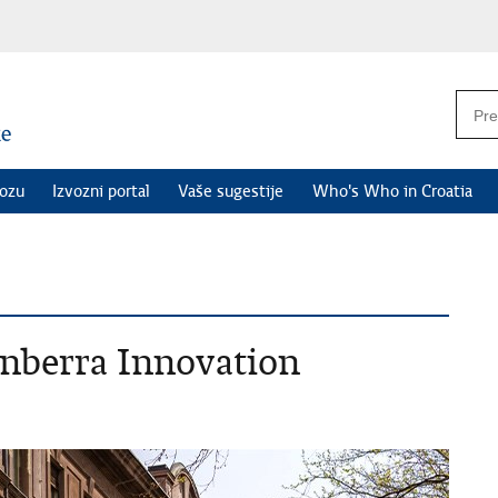
vozu
Izvozni portal
Vaše sugestije
Who's Who in Croatia
anberra Innovation