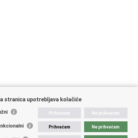
a stranica upotrebljava kolačiće
žni
Prihvaćam
Ne prihvaćam
nkcionalni
Prihvaćam
Ne prihvaćam