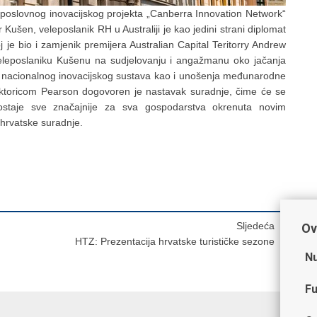
 poslovnog inovacijskog projekta „Canberra Innovation Network“
 Kušen, veleposlanik RH u Australiji je kao jedini strani diplomat
j je bio i zamjenik premijera Australian Capital Teritorry Andrew
veleposlaniku Kušenu na sudjelovanju i angažmanu oko jačanja
ju nacionalnog inovacijskog sustava kao i unošenja međunarodne
irektoricom Pearson dogovoren je nastavak suradnje, čime će se
postaje sve značajnije za sva gospodarstva okrenuta novim
-hrvatske suradnje.
Sljedeća
Ov
HTZ: Prezentacija hrvatske turističke sezone
Nu
Fu