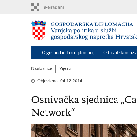
Preskoči
na
glavni
sadržaj
O gospodarskoj diplomaciji
O hrvatskom iz
Naslovnica
Vijesti
Objavljeno: 04.12.2014.
Osnivačka sjednica „C
Network“