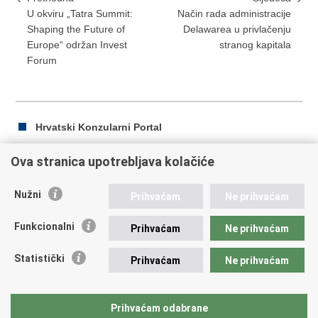
U okviru „Tatra Summit:
Način rada administracije
Shaping the Future of
Delawarea u privlačenju
Europe“ održan Invest
stranog kapitala
Forum
Hrvatski Konzularni Portal
Ova stranica upotrebljava kolačiće
Ispiši
Podijeli
Podijeli
Nužni
Prihvaćam
Ne prihvaćam
stranicu
na
na
Republika Hrvatska
Facebooku
Twitteru
Funkcionalni
Prihvaćam
Ne prihvaćam
Ministarstvo vanjskih i europskih poslova
Statistički
Prihvaćam
Ne prihvaćam
Trg N.Š. Zrinskog 7-8, 10000 Zagreb
tel.:
+385 (0)1 4569 964
fax: +385 (0)1 4551 795, +385 (0)1 4920 149
Prihvaćam odabrane
E-adresa:
ministarstvo@mvep.hr