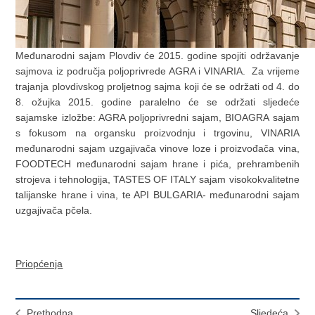
Međunarodni sajam Plovdiv će 2015. godine spojiti održavanje
sajmova iz područja poljoprivrede AGRA i VINARIA. Za vrijeme
trajanja plovdivskog proljetnog sajma koji će se održati od 4. do
8. ožujka 2015. godine paralelno će se održati sljedeće
sajamske izložbe: AGRA poljoprivredni sajam, BIOAGRA sajam
s fokusom na organsku proizvodnju i trgovinu, VINARIA
međunarodni sajam uzgajivača vinove loze i proizvođača vina,
FOODTECH međunarodni sajam hrane i pića, prehrambenih
strojeva i tehnologija, TASTES OF ITALY sajam visokokvalitetne
talijanske hrane i vina, te API BULGARIA- međunarodni sajam
uzgajivača pčela.
Priopćenja
Prethodna
Sljedeća