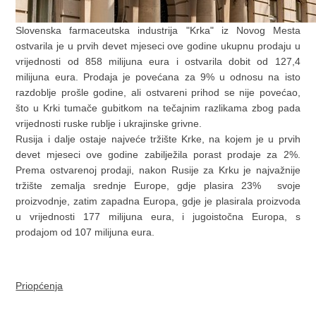
Slovenska farmaceutska industrija "Krka" iz Novog Mesta
ostvarila je u prvih devet mjeseci ove godine ukupnu prodaju u
vrijednosti od 858 milijuna eura i ostvarila dobit od 127,4
milijuna eura. Prodaja je povećana za 9% u odnosu na isto
razdoblje prošle godine, ali ostvareni prihod se nije povećao,
što u Krki tumače gubitkom na tečajnim razlikama zbog pada
vrijednosti ruske rublje i ukrajinske grivne.
Rusija i dalje ostaje najveće tržište Krke, na kojem je u prvih
devet mjeseci ove godine zabilježila porast prodaje za 2%.
Prema ostvarenoj prodaji, nakon Rusije za Krku je najvažnije
tržište zemalja srednje Europe, gdje plasira 23% svoje
proizvodnje, zatim zapadna Europa, gdje je plasirala proizvoda
u vrijednosti 177 milijuna eura, i jugoistočna Europa, s
prodajom od 107 milijuna eura.
Priopćenja