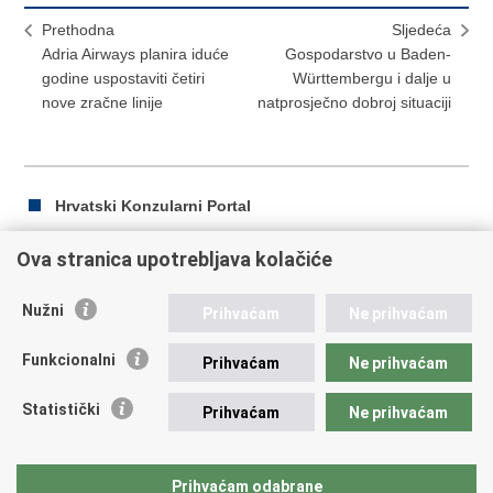
Prethodna
Sljedeća
Adria Airways planira iduće
Gospodarstvo u Baden-
godine uspostaviti četiri
Württembergu i dalje u
nove zračne linije
natprosječno dobroj situaciji
Hrvatski Konzularni Portal
Ova stranica upotrebljava kolačiće
Ispiši
Podijeli
Podijeli
Nužni
Prihvaćam
Ne prihvaćam
stranicu
na
na
Republika Hrvatska
Facebooku
Twitteru
Funkcionalni
Prihvaćam
Ne prihvaćam
Ministarstvo vanjskih i europskih poslova
Statistički
Prihvaćam
Ne prihvaćam
Trg N.Š. Zrinskog 7-8, 10000 Zagreb
tel.:
+385 (0)1 4569 964
fax: +385 (0)1 4551 795, +385 (0)1 4920 149
Prihvaćam odabrane
E-adresa:
ministarstvo@mvep.hr