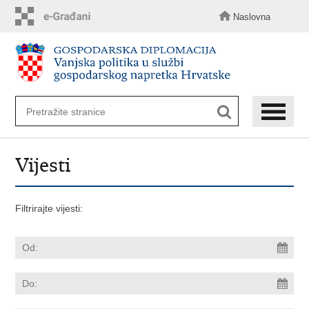
Preskoči
na
Naslovna
glavni
sadržaj
Vijesti
Filtrirajte vijesti: