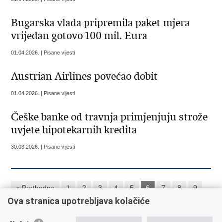
Bugarska vlada pripremila paket mjera
vrijedan gotovo 100 mil. Eura
01.04.2026. | Pisane vijesti
Austrian Airlines povećao dobit
01.04.2026. | Pisane vijesti
Češke banke od travnja primjenjuju strože
uvjete hipotekarnih kredita
30.03.2026. | Pisane vijesti
« Prethodna
1
2
3
4
5
6
7
8
9
Ova stranica upotrebljava kolačiće
10
Sljedeća »
»»