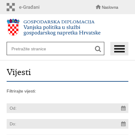
Preskoči
na
Naslovna
glavni
sadržaj
Vijesti
Filtrirajte vijesti: