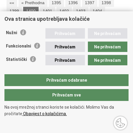
««
« Prethodna
1395
1396
1397
1398
1399
1400
1401
1402
1403
1404
Ova stranica upotrebljava kolačiće
Sljedeća »
»»
Nužni
Prihvaćam
Ne prihvaćam
Republika Hrvatska
Funkcionalni
Prihvaćam
Ne prihvaćam
Ministarstvo vanjskih i europskih poslova
Statistički
Prihvaćam
Ne prihvaćam
Trg N.Š. Zrinskog 7-8, 10000 Zagreb
tel.:
+385 (0)1 4569 964
fax: +385 (0)1 4551 795, +385 (0)1 4920 149
Prihvaćam odabrane
E-adresa:
ministarstvo@mvep.hr
Prihvaćam sve
Povratak na vrh
Na ovoj mrežnoj stranci koriste se kolačići. Molimo Vas da
Copyright © 2026 Ministarstvo vanjskih i europskih poslova.
Uvjeti
pročitate
Obavijest o kolačićima.
korištenja
.
Izjava o pristupačnosti
.