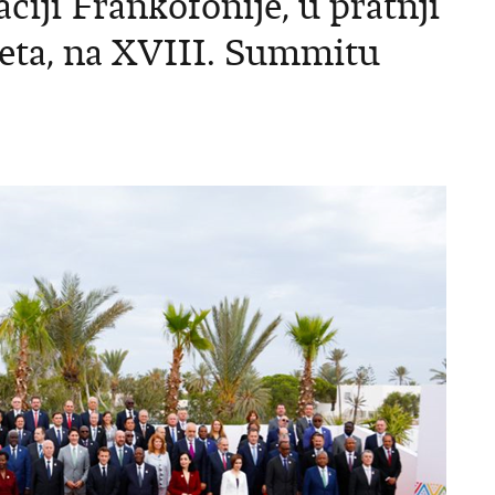
iji Frankofonije, u pratnji
leta, na XVIII. Summitu