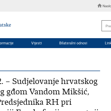
Nasl
formacije
Vijesti
Bilateralni odnosi
Lin
2. – Sudjelovanje hrvatskog
og gđom Vandom Mikšić,
redsjednika RH pri