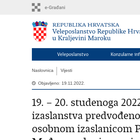
Preskoči
na
glavni
sadržaj
Veleposlanstvo
Konzularne in
Naslovnica
Vijesti
Objavljeno: 19.11.2022.
19. – 20. studenoga 202
izaslanstva predvođen
osobnom izaslanicom P