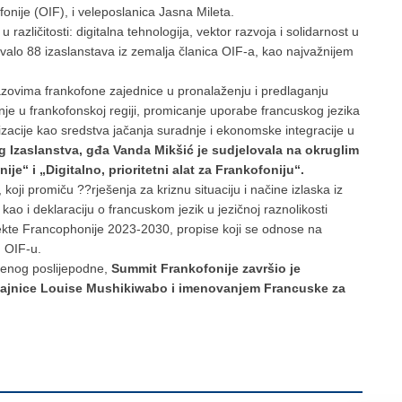
nije (OIF), i veleposlanica Jasna Mileta.
zličitosti: digitalna tehnologija, vektor razvoja i solidarnost u
alo 88 izaslanstava iz zemalja članica OIF-a, kao najvažnijem
zazovima frankofone zajednice u pronalaženju i predlaganju
e u frankofonskoj regiji, promicanje uporabe francuskog jezika
lizacije kao sredstva jačanja suradnje i ekonomske integracije u
og Izaslanstva, gđa Vanda Mikšić je sudjelovala na okruglim
ije“ i „Digitalno, prioritetni alat za Frankofoniju“.
 koji promiču ??rješenja za kriznu situaciju i načine izlaska iz
ao i deklaraciju o francuskom jezik u jezičnoj raznolikosti
ojekte Francophonije 2023-2030, propise koji se odnose na
u OIF-u.
denog poslijepodne,
Summit Frankofonije završio je
 tajnice Louise Mushikiwabo i imenovanjem Francuske za