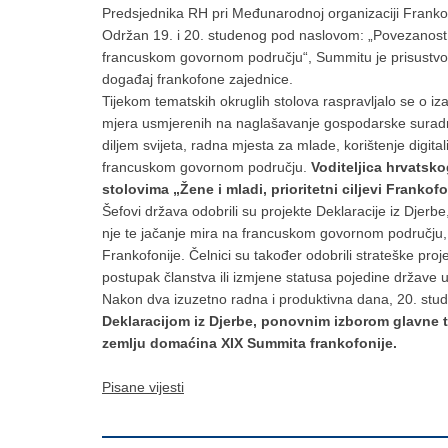
Predsjednika RH pri Međunarodnoj organizaciji Frankofo
Održan 19. i 20. studenog pod naslovom: „Povezanost u ra
francuskom govornom području“, Summitu je prisustvov
događaj frankofone zajednice.
Tijekom tematskih okruglih stolova raspravljalo se o i
mjera usmjerenih na naglašavanje gospodarske suradnj
diljem svijeta, radna mjesta za mlade, korištenje digita
francuskom govornom području.
Voditeljica hrvatsk
stolovima „Žene i mladi, prioritetni ciljevi Frankofon
Šefovi država odobrili su projekte Deklaracije iz Djerbe,
nje te jačanje mira na francuskom govornom području, k
Frankofonije. Čelnici su također odobrili strateške pr
postupak članstva ili izmjene statusa pojedine države 
Nakon dva izuzetno radna i produktivna dana, 20. stu
Deklaracijom iz Djerbe, ponovnim izborom glavne
zemlju domaćina XIX Summita frankofonije.
Pisane vijesti