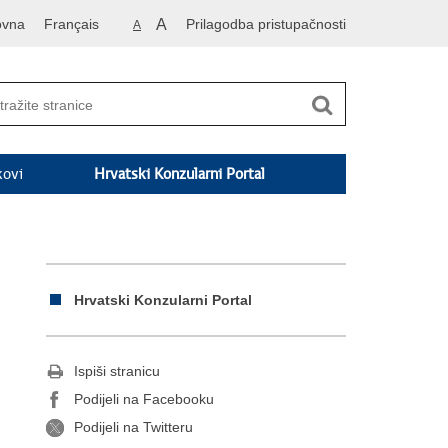
ovna
Français
A
Prilagodba pristupačnosti
A
kovi
Hrvatski Konzularni Portal
Hrvatski Konzularni Portal
Ispiši stranicu
Podijeli na Facebooku
Podijeli na Twitteru