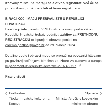
izdavanjem iste,
ne moraju se aktivno registrirati već će se
po službenoj dužnosti biti aktivno registrirani.
BIRAČI KOJI IMAJU PREBIVALIŠTE U REPUBLICI
HRVATSKOJ
Birači koji žele glasati u VRH Priština, a imaju prebivalište u
Republici Hrvatskoj trebaju podnijeti
zahtjev za PRETHODNU
REGISTRACIJU
te ispunjeni obrazac poslati na
croemb.pristina@mvep.hr
do 29. svibnja 2024.
Detaljne upute i obrasci mogu se pronaći na poveznici
https://m
pu.gov.hr/vijesti/objava-biracima-za-izbore-za-clanove-u-europs
ki-parlament-iz-republike-hrvatske-27974/2797
Pisane vijesti
Prethodna
Sljedeća
Tjedan hrvatske kulture na
Ministar Anušić s kosovskim
Kosovu
ministrom obrane