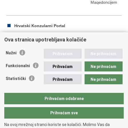
Maqedoncijem
Hrvatski Konzularni Portal
Ova stranica upotrebljava kolačiće
Ispiši
Podijeli
Podijeli
Nužni
Prihvaćam
Ne prihvaćam
stranicu
na
na
Republika Hrvatska
Facebooku
Twitteru
Funkcionalni
Prihvaćam
Ne prihvaćam
Ministarstvo vanjskih i europskih poslova
Statistički
Prihvaćam
Ne prihvaćam
Trg N.Š. Zrinskog 7-8, 10000 Zagreb
tel.:
+385 (0)1 4569 964
fax: +385 (0)1 4551 795, +385 (0)1 4920 149
Prihvaćam odabrane
E-adresa:
ministarstvo@mvep.hr
Prihvaćam sve
Povratak na vrh
Na ovoj mrežnoj stranci koriste se kolačići. Molimo Vas da