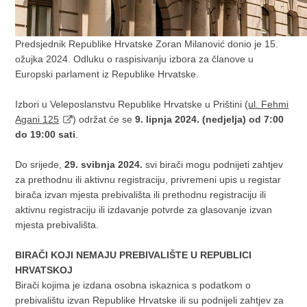
Predsjednik Republike Hrvatske Zoran Milanović donio je 15.
ožujka 2024. Odluku o raspisivanju izbora za članove u
Europski parlament iz Republike Hrvatske.
Izbori u Veleposlanstvu Republike Hrvatske u Prištini (
ul. Fehmi
Agani 125
) održat će se
9. lipnja 2024.
(nedjelja) od 7:00
do 19:00 sati
.
Do srijede,
29. svibnja 2024.
svi birači mogu podnijeti zahtjev
za prethodnu ili aktivnu registraciju, privremeni upis u registar
birača izvan mjesta prebivališta ili prethodnu registraciju ili
aktivnu registraciju ili izdavanje potvrde za glasovanje izvan
mjesta prebivališta.
BIRAČI KOJI NEMAJU PREBIVALIŠTE U REPUBLICI
HRVATSKOJ
Birači kojima je izdana osobna iskaznica s podatkom o
prebivalištu izvan Republike Hrvatske ili su podnijeli zahtjev za