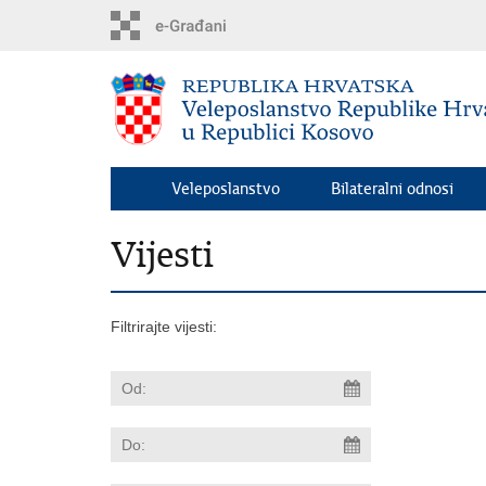
Preskoči
na
glavni
sadržaj
Veleposlanstvo
Bilateralni odnosi
Vijesti
Filtrirajte vijesti: