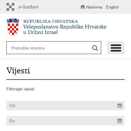
Preskoči
na
Naslovna
English
glavni
sadržaj
Vijesti
Filtrirajte vijesti: