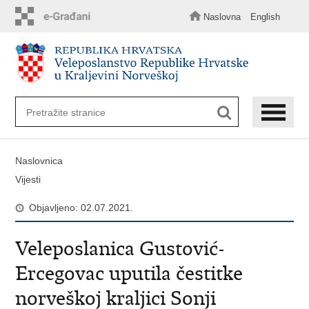
Preskoči
na
Naslovna
English
glavni
sadržaj
Naslovnica
Vijesti
Objavljeno: 02.07.2021.
Veleposlanica Gustović-
Ercegovac uputila čestitke
norveškoj kraljici Sonji