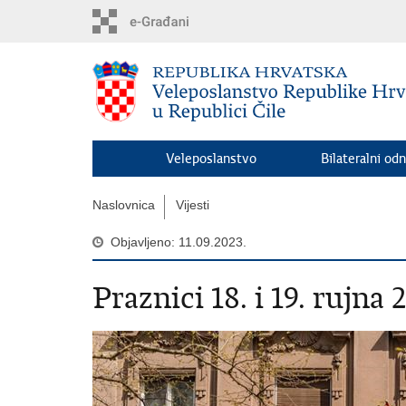
Preskoči
na
glavni
sadržaj
Veleposlanstvo
Bilateralni odn
Naslovnica
Vijesti
Objavljeno: 11.09.2023.
Praznici 18. i 19. rujna 