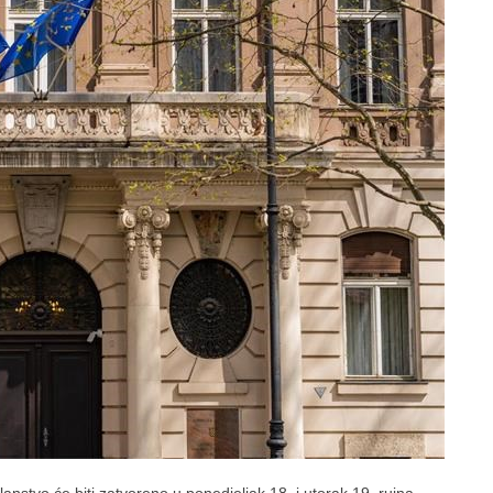
nstvo će biti zatvoreno u ponedjeljak 18. i utorak 19. rujna