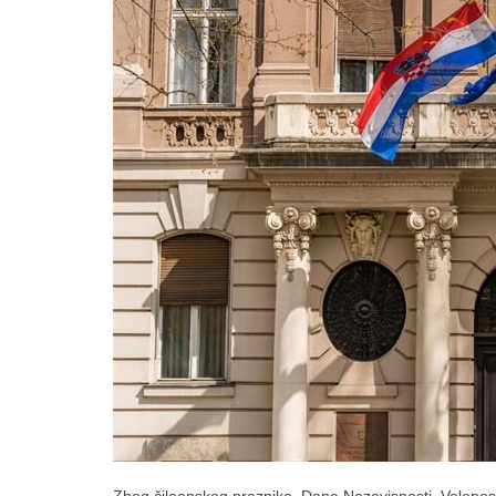
Zbog čileanskog praznika, Dana Nezavisnosti, Veleposla