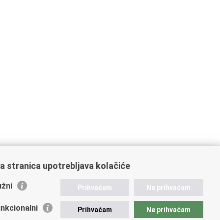
a stranica upotrebljava kolačiće
žni
Prihvaćam
Ne prihvaćam
nkcionalni
Prihvaćam
Ne prihvaćam