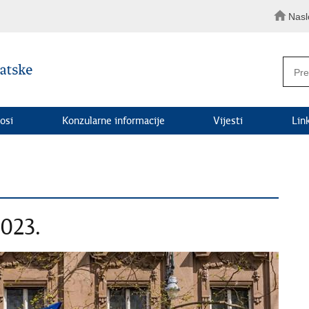
Nasl
osi
Konzularne informacije
Vijesti
Lin
2023.