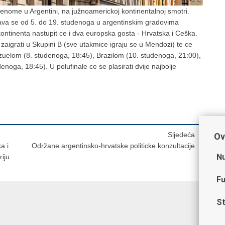
enome u Argentini, na južnoamerickoj kontinentalnoj smotri.
ava se od 5. do 19. studenoga u argentinskim gradovima
ontinenta nastupit ce i dva europska gosta - Hrvatska i Ceška.
aigrati u Skupini B (sve utakmice igraju se u Mendozi) te ce
zuelom (8. studenoga, 18:45), Brazilom (10. studenoga, 21:00),
noga, 18:45). U polufinale ce se plasirati dvije najbolje
Sljedeća
Ov
a i
Održane argentinsko-hrvatske politicke konzultacije
Nu
riju
Fu
St