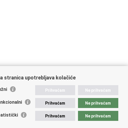
a stranica upotrebljava kolačiće
žni
Prihvaćam
Ne prihvaćam
nkcionalni
Prihvaćam
Ne prihvaćam
atistički
Prihvaćam
Ne prihvaćam