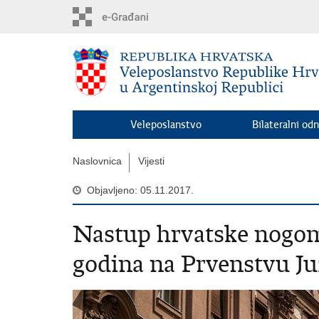
Preskoči
na
glavni
sadržaj
Veleposlanstvo
Bilateralni odn
Naslovnica
Vijesti
Objavljeno: 05.11.2017.
Nastup hrvatske nogome
godina na Prvenstvu Juž