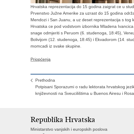
Hrvatska reprezentacija do 15 godina zaigrat ce u stud
Prvenstvo Južne Amerike za uzrast do 15 godina održ
Mendozi i San Juanu, a uz deset reprezentacija s tog k
Hrvatska ce pod vodstvom izbornika Mladena Ivancica z
snage odmjeriti s Peruom (6. studenoga, 18:45), Vene
Bolivijom (12. studenoga, 18:45) i Ekvadorom (14. stude
momcadi iz svake skupine.
Priopćenja
Prethodna
Potpisani Sporazumi o radu lektorata hrvatskog jezik
književnosti na Sveucilištima u Buenos Airesu i Rosa
Republika Hrvatska
Ministarstvo vanjskih i europskih poslova