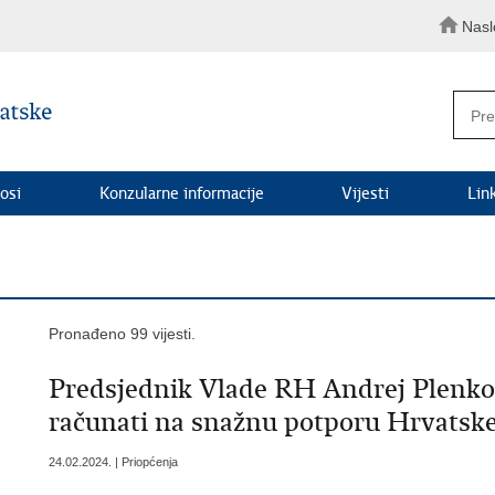
Nasl
osi
Konzularne informacije
Vijesti
Lin
Pronađeno 99 vijesti.
Predsjednik Vlade RH Andrej Plenkov
računati na snažnu potporu Hrvatsk
24.02.2024. | Priopćenja