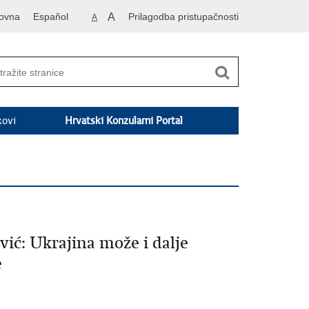
ovna
Español
A
Prilagodba pristupačnosti
A
kovi
Hrvatski Konzularni Portal
ić: Ukrajina može i dalje
e