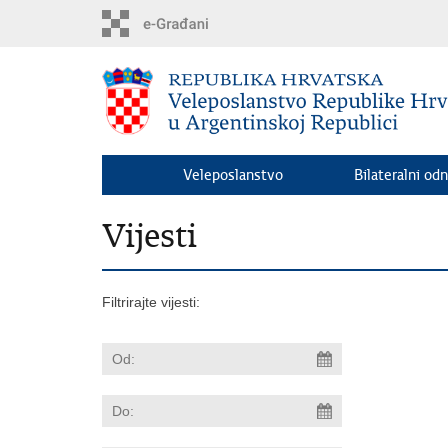
Preskoči
na
glavni
sadržaj
Veleposlanstvo
Bilateralni odn
Vijesti
Filtrirajte vijesti: