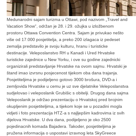
Medunarodni sajam turizma u Ottawi, pod nazivom „Travel and
Vacation Show“, održan je 28. i 29. ožujka u izložbenom
prostoru Ottawa Convention Centra. Sajam je privukao nešto
više od 17.000 posjetitelja, a preko 200 izlagaca iz pedeset
zemalja predstavilo je svoju kulturu, hranu i turisticke
destinacije. Veleposlanstvo RH u Kanadi i Ured Hrvatske
turisticke zajednice u New Yorku, i ove su godine zajednicki
organizirali predstavljanje Hrvatske na ovom sajmu. Hrvatski je
štand imao izvrsnu posjecenost tijekom oba dana trajanja.
Posjetiteljima je podijeljeno gotovo 3000 brošura, DVD-a i
zemljovida Hrvatske u cemu je uz sve djelatnike Veleposlanstva
sudjelovao i veleposlanik Grubišic s obitelji. Drugog dana sajma
Veleposlanik je održao prezentaciju o Hrvatskoj pred brojnim
okupljenim posjetiteljima, a tijekom koje se u pozadini mogla
vidjeti i foto prezentacija HTZ-a s najljepšim kadrovima iz svih
dijelova Hrvatske. U dva dana, podijeljeno je oko 2500
pojedinacnih komada Bajadera. Takoder, posjetiteljima je
pružena informacija o uspostavi izravnog leta SkyGreece