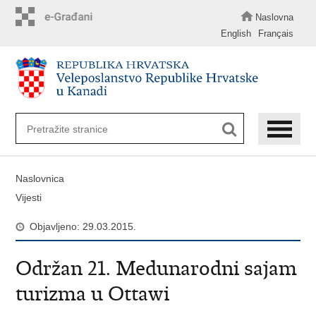
Preskoči
na
Naslovna
glavni
English
Français
sadržaj
Naslovnica
Vijesti
Objavljeno: 29.03.2015.
Održan 21. Medunarodni sajam
turizma u Ottawi