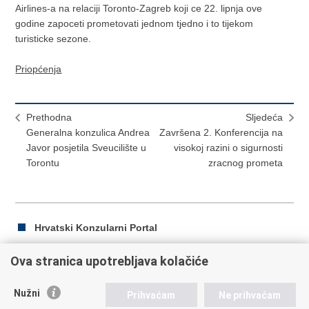
Airlines-a na relaciji Toronto-Zagreb koji ce 22. lipnja ove
godine zapoceti prometovati jednom tjedno i to tijekom
turisticke sezone.
Priopćenja
Prethodna
Sljedeća
Generalna konzulica Andrea
Završena 2. Konferencija na
Javor posjetila Sveucilište u
visokoj razini o sigurnosti
Torontu
zracnog prometa
Hrvatski Konzularni Portal
Ova stranica upotrebljava kolačiće
Ispiši
Podijeli
Podijeli
Nužni
Prihvaćam
Ne prihvaćam
stranicu
na
na