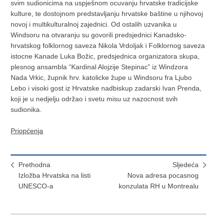
svim sudionicima na uspješnom ocuvanju hrvatske tradicijske
kulture, te dostojnom predstavljanju hrvatske baštine u njihovoj
novoj i multikulturalnoj zajednici. Od ostalih uzvanika u
Windsoru na otvaranju su govorili predsjednici Kanadsko-
hrvatskog folklornog saveza Nikola Vrdoljak i Folklornog saveza
istocne Kanade Luka Božic, predsjednica organizatora skupa,
plesnog ansambla “Kardinal Alojzije Stepinac” iz Windzora
Nada Vrkic, župnik hrv. katolicke župe u Windsoru fra Ljubo
Lebo i visoki gost iz Hrvatske nadbiskup zadarski Ivan Prenda,
koji je u nedjelju održao i svetu misu uz nazocnost svih
sudionika.
Priopćenja
Prethodna
Sljedeća
Izložba Hrvatska na listi
Nova adresa pocasnog
UNESCO-a
konzulata RH u Montrealu