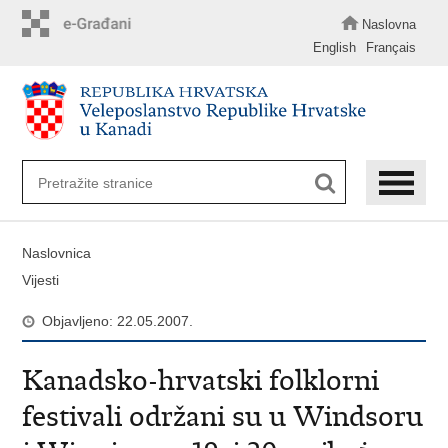
Preskoči
na
Naslovna
glavni
English
Français
sadržaj
Naslovnica
Vijesti
Objavljeno: 22.05.2007.
Kanadsko-hrvatski folklorni
festivali održani su u Windsoru