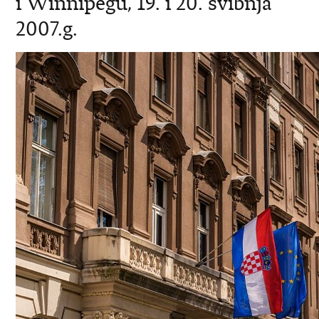
i Winnipegu, 19. i 20. svibnja
2007.g.