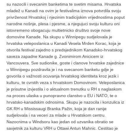
su nazocili i svecanim banketima te svetim misama. Hrvatska
mladež u Kanadi na ovim je festivalima iznova potvrdila svoju
privrženost Hrvatskoj i njezinim tradicijskim vrijednostima poput
narodne nošnje, plesa i pjesme, a njegujuci svoju kulturu oni
istovremeno obogacuju multietnicko društvo svoje nove
domovine Kanade. Na skupu u Winnipegu sudjelovala je
hrvatska veleposlanica u Kanadi Vesela Mrden Korac, koja je
otvorila festival zajedno s predsjednikom Kanadsko-hrvatskog
saveza zapadne Kanade g. Zvonimirom Anicicem iz
Vancouvera. Sve sudionike, goste i clanove hrvatske zajednice
u Winnipegu pozdravila je i na svecanom banketu gdje je
govorila o važnosti ocuvanja hrvatskog identiteta kroz jezik i
kulturu, te cvrstih veza s hrvatskom Domovinom. Veleposlanica
je prisutne izvjestila i o aktualnom trenutku u RH s naglaskom
na proces ulaska u punopravno clanstvo u EU i NATO, te o
hrvatsko-kanadskim odnosima. Skupu je nazocila i konzulica iz
GK RH u Mississaugi Branka Pažin, koja je dan ranije
sudjelovala i na veceri za mlade u Hrvatskom centru.
Nazocnima u Windsoru kao jedan od uzvanika obratio se
savjetnik za kulturu VRH u Ottawi Antun Mahnic. Cestitao je