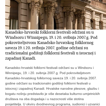
Kanadsko-hrvatski folklorni festivali održani su u
Windsoru i Winnipegu, 19. i 20. svibnja 2007.g. Pod
pokroviteljstvom Kanadsko-hrvatskog folklornog
saveza 19. i 20. svibnja 2007. godine održani su
tradicionalni godišnji folklorni festivali u istocnoj i
zapadnoj Kanadi.
Kanadsko-hrvatski folklorni festivali održani su u Windsoru i
Winnipegu, 19. i 20. svibnja 2007.g. Pod pokroviteljstvom
Kanadsko-hrvatskog folklornog saveza 19. i 20. svibnja 2007.
godine održani su tradicionalni godišnji folklorni festivali u
istocnoj i zapadnoj Kanadi. Hrvatske narodne plesove, glazbu i
bogatu nošnju predstavilo je više desetaka kulturno-umjetnickih
društava na oba dogadaja i u nazocnosti više stotina
posjetitelja. U okviru dvodnevnog programa, sudionici i uzvanici