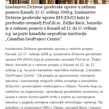
Izaslanstvo Državne geodetske uprave u radnom
posjetu Kanadi, 12-17. svibnja 2008.g. Izaslanstvo
Državne geodetske uprave RH (DGU) koju je
predvodio ravnatelj Prof.dr.sc. Željko Bacic, boravilo
je u radnom posjetu u Kanadi od 12. do 17. svibnja
o.g. na poziv kanadske neprofitne institucije
„Canadian GeoProject Centre“.
Izaslanstvo Državne geodetske uprave u radnom posjetu
Kanadi, 12-17. svibnja 2008.g. Izaslanstvo Državne geodetske
uprave RH (DGU) koju je predvodio ravnatelj Prof.dr.sc. Željko
Bacic, boravilo je u radnom posjetu u Kanadi od 12. do 17.
svibnja o.g. na poziv kanadske neprofitne institucije „Canadian
GeoProject Centre“. Cilj posjeta je upoznavanje, razmjena
iskustva i razmatranje mogucih oblika suradnje s kanadskim
državnim i provincijskim institucijama u Ottawi i Torontu koje su
nadležne za organizaciju i upravljanje geodetskim sustavima, te
susret s nizom komercijalnih tvrtki s kojima su razmjenjena
iskustva u pogledu primjene najnovijih tehnologija i rješenja. Na
prijedlog i u organizaicji VRH u Ottawi, ravnatelj Bacic i njegovi