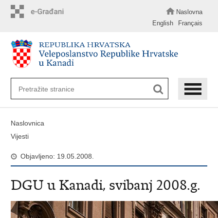
Preskoči
na
Naslovna
glavni
English
Français
sadržaj
Naslovnica
Vijesti
Objavljeno: 19.05.2008.
DGU u Kanadi, svibanj 2008.g.