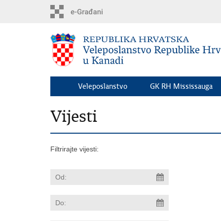
Preskoči
na
glavni
sadržaj
Veleposlanstvo
GK RH Mississauga
Vijesti
Filtrirajte vijesti: