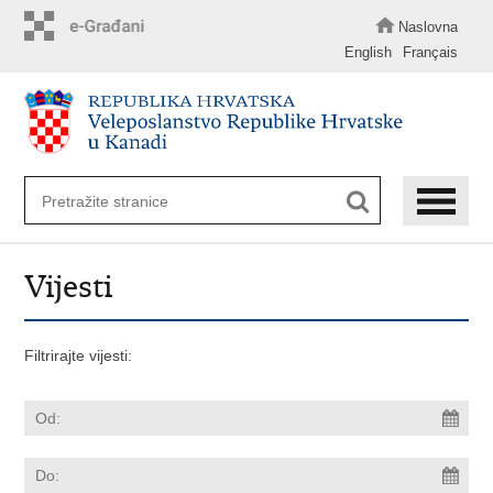
Preskoči
na
Naslovna
glavni
English
Français
sadržaj
Vijesti
Filtrirajte vijesti: