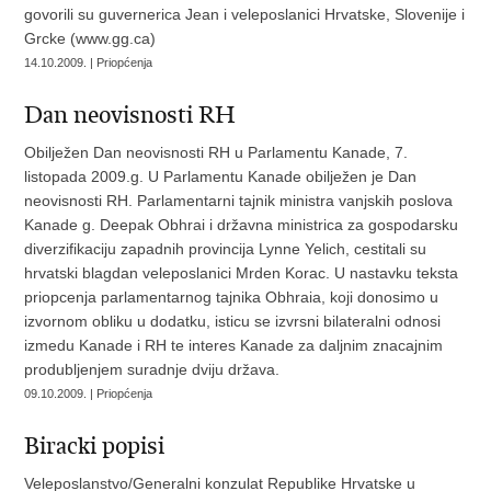
govorili su guvernerica Jean i veleposlanici Hrvatske, Slovenije i
Grcke (www.gg.ca)
14.10.2009. | Priopćenja
Dan neovisnosti RH
Obilježen Dan neovisnosti RH u Parlamentu Kanade, 7.
listopada 2009.g. U Parlamentu Kanade obilježen je Dan
neovisnosti RH. Parlamentarni tajnik ministra vanjskih poslova
Kanade g. Deepak Obhrai i državna ministrica za gospodarsku
diverzifikaciju zapadnih provincija Lynne Yelich, cestitali su
hrvatski blagdan veleposlanici Mrden Korac. U nastavku teksta
priopcenja parlamentarnog tajnika Obhraia, koji donosimo u
izvornom obliku u dodatku, isticu se izvrsni bilateralni odnosi
izmedu Kanade i RH te interes Kanade za daljnim znacajnim
produbljenjem suradnje dviju država.
09.10.2009. | Priopćenja
Biracki popisi
Veleposlanstvo/Generalni konzulat Republike Hrvatske u