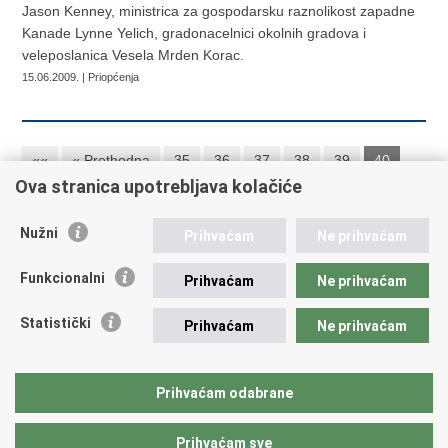
Jason Kenney, ministrica za gospodarsku raznolikost zapadne
Kanade Lynne Yelich, gradonacelnici okolnih gradova i
veleposlanica Vesela Mrden Korac.
15.06.2009. | Priopćenja
««
« Prethodna
35
36
37
38
39
40
Ova stranica upotrebljava kolačiće
41
42
43
44
Sljedeća »
»»
Nužni
Prihvaćam
Ne prihvaćam
Republika Hrvatska
Funkcionalni
Prihvaćam
Ne prihvaćam
Ministarstvo vanjskih i europskih poslova
Statistički
Prihvaćam
Ne prihvaćam
Trg N.Š. Zrinskog 7-8, 10000 Zagreb
tel.:
+385 (0)1 4569 964
fax: +385 (0)1 4551 795, +385 (0)1 4920 149
Prihvaćam odabrane
E-adresa:
ministarstvo@mvep.hr
Prihvaćam sve