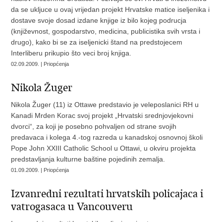
da se ukljuce u ovaj vrijedan projekt Hrvatske matice iseljenika i
dostave svoje dosad izdane knjige iz bilo kojeg podrucja
(književnost, gospodarstvo, medicina, publicistika svih vrsta i
drugo), kako bi se za iseljenicki štand na predstojecem
Interliberu prikupio što veci broj knjiga.
02.09.2009. | Priopćenja
Nikola Žuger
Nikola Žuger (11) iz Ottawe predstavio je veleposlanici RH u
Kanadi Mrden Korac svoj projekt „Hrvatski srednjovjekovni
dvorci“, za koji je posebno pohvaljen od strane svojih
predavaca i kolega 4.-tog razreda u kanadskoj osnovnoj školi
Pope John XXIII Catholic School u Ottawi, u okviru projekta
predstavljanja kulturne baštine pojedinih zemalja.
01.09.2009. | Priopćenja
Izvanredni rezultati hrvatskih policajaca i
vatrogasaca u Vancouveru