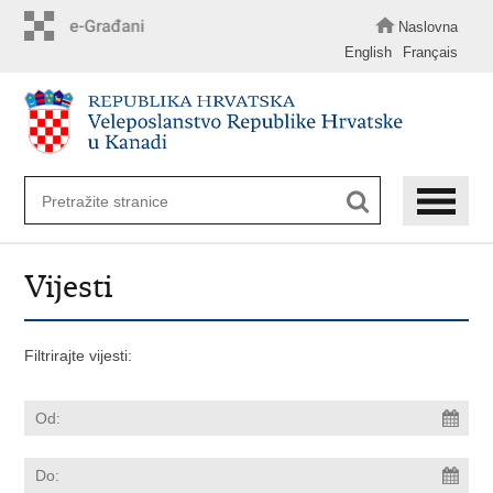
Preskoči
na
Naslovna
glavni
English
Français
sadržaj
Vijesti
Filtrirajte vijesti: