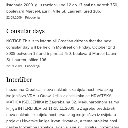
listopada 2009. g. u razdoblju od 12 do 17 sati na adresi: 750,
boulevard Marcel-Laurin, Ville St. Laurent, ured 106.
22.09.2009. | Priopćenja
Consular days
NOTICE This is to inform all Croatian citizens that the next
consular day will be held in Montreal on Friday, October 2nd
2009 between 12 and 5 p.m. at 750, boulevard Marcel-Laurin,
St. Laurent, office 106.
22.09.2009. | Priopćenja
Interliber
Inozemna Croatica - nova nakladnicka djelatnost hrvatskog
iseljeništva VRH u Ottawi želi izvijestiti kako ce HRVATSKA
MATICA ISELJENIKA iz Zagreba na 32. Medunarodnom sajmu
knjiga INTERLIBER od 11-15.11.2009. u Zagrebu predstaviti
novu nakladnicku djelatnost hrvatskog iseljeništva iz svijeta u
projektu Hrvatske knjige izvan Hrvatake, a tema projekta nosi
naslov Inozemna Croatica. Pozivaju se svi Hrvati u inozemstvu