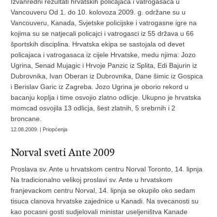
Izvanredni rezultati hrvatskih policajaca i vatrogasaca u
Vancouveru Od 1. do 10. kolovoza 2009. g. održane su u
Vancouveru, Kanada, Svjetske policijske i vatrogasne igre na
kojima su se natjecali policajci i vatrogasci iz 55 država u 66
športskih disciplina. Hrvatska ekipa se sastojala od devet
policajaca i vatrogasaca iz cijele Hrvatske, medu njima: Jozo
Ugrina, Senad Mujagic i Hrvoje Panzic iz Splita, Edi Bajurin iz
Dubrovnika, Ivan Oberan iz Dubrovnika, Dane šimic iz Gospica
i Berislav Garic iz Zagreba. Jozo Ugrina je oborio rekord u
bacanju koplja i time osvojio zlatno odlicje. Ukupno je hrvatska
momcad osvojila 13 odlicja, šest zlatnih, 5 srebrnih i 2
broncane.
12.08.2009. | Priopćenja
Norval sveti Ante 2009
Proslava sv. Ante u hrvatskom centru Norval Toronto, 14. lipnja
Na tradicionalno velikoj proslavi sv. Ante u hrvatskom
franjevackom centru Norval, 14. lipnja se okupilo oko sedam
tisuca clanova hrvatske zajednice u Kanadi. Na svecanosti su
kao pocasni gosti sudjelovali ministar useljeništva Kanade