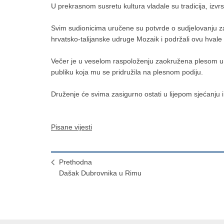
U prekrasnom susretu kultura vladale su tradicija, izvrsn
Svim sudionicima uručene su potvrde o sudjelovanju za
hrvatsko-talijanske udruge Mozaik i podržali ovu hvale 
Večer je u veselom raspoloženju zaokružena plesom u l
publiku koja mu se pridružila na plesnom podiju.
Druženje će svima zasigurno ostati u lijepom sjećanju i
Pisane vijesti
Prethodna
Dašak Dubrovnika u Rimu