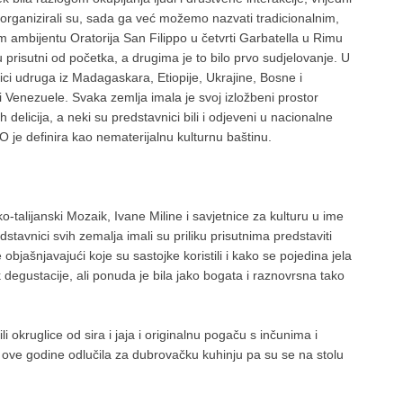
 organizirali su, sada ga već možemo nazvati tradicionalnim,
 ambijentu Oratorija San Filippo u četvrti Garbatella u Rimu
u prisutni od početka, a drugima je to bilo prvo sudjelovanje. U
ci udruga iz Madagaskara, Etiopije, Ukrajine, Bosne i
 i Venezuele. Svaka zemlja imala je svoj izložbeni prostor
delicija, a neki su predstavnici bili i odjeveni u nacionalne
O je definira kao nematerijalnu kulturnu baštinu.
alijanski Mozaik, Ivane Miline i savjetnice za kulturu u ime
tavnici svih zemalja imali su priliku prisutnima predstaviti
e objašnjavajući koje su sastojke koristili i kako se pojedina jela
 degustacije, ali ponuda je bila jako bogata i raznovrsna tako
mili okruglice od sira i jaja i originalnu pogaču s inčunima i
 ove godine odlučila za dubrovačku kuhinju pa su se na stolu