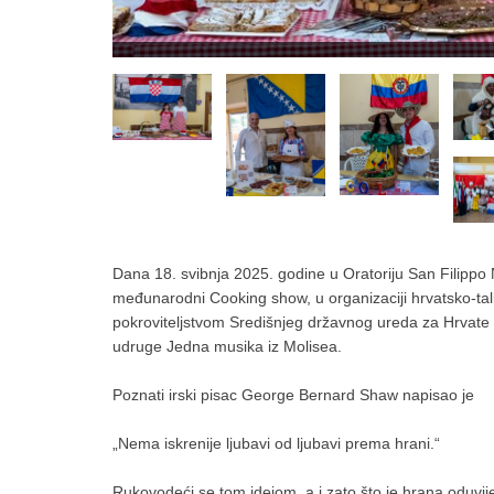
Dana 18. svibnja 2025. godine u Oratoriju San Filippo 
međunarodni Cooking show, u organizaciji hrvatsko-tal
pokroviteljstvom Središnjeg državnog ureda za Hrvate 
udruge Jedna musika iz Molisea.
Poznati irski pisac George Bernard Shaw napisao je
„Nema iskrenije ljubavi od ljubavi prema hrani.“
Rukovodeći se tom idejom, a i zato što je hrana oduvijek