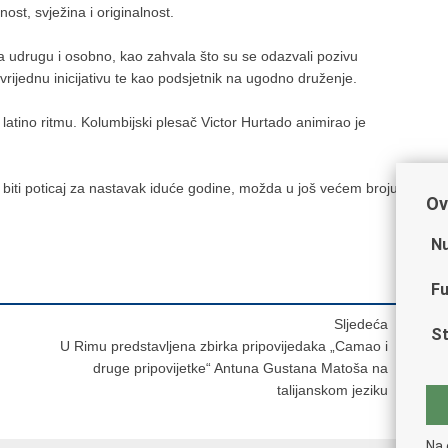
ost, svježina i originalnost.
 udrugu i osobno, kao zahvala što su se odazvali pozivu
vrijednu inicijativu te kao podsjetnik na ugodno druženje.
atino ritmu. Kolumbijski plesač Victor Hurtado animirao je
 biti poticaj za nastavak iduće godine, možda u još većem broju.
Ov
Nu
Fu
Sljedeća
St
U Rimu predstavljena zbirka pripovijedaka „Camao i
druge pripovijetke“ Antuna Gustana Matoša na
talijanskom jeziku
Na 