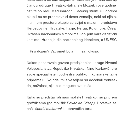
članovi udruge Hrvatsko-talijanski Mozaik i ove godine
četvrti po redu Međunarodni
Cooking show
. U ugodnom
okupili su se predstavnici deset zemalja, neki od njih s
intimnom prostoru okupio se svijet u malom, predstavni
Hercegovine, Hrvatske, Italije, Perua, Kolumbije, Čilea
ukrašen nacionalnim simbolima i obiljem karakterističnih 
kostime. Hrana je dio nacionalnog identiteta, a UNESC
Prvi dojam? Vatromet boja, mirisa i okusa.
Nakon pozdravnih govora predsjednice udruge Hrvatsko-t
Veleposlanstva Republike Hrvatske, Nine Karković, preds
svoje specijalitete i podijeliti s publikom kulinarske tajn
pripremaju. Svi prisutni s veseljem su dočekali trenutak
da, nažalost, nije bilo moguće sve kušati.
Italiju su predstavljali naši moliški Hrvati koji su pripre
grožđicama (po moliški:
Povač do Stisep)
. Hrvatska se
našli
šporki makaruni
i dubrovačka torta.