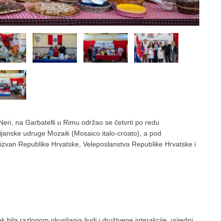
Neri, na Garbatelli u Rimu održao se četvrti po redu
ijanske udruge Mozaik (Mosaico italo-croato), a pod
izvan Republike Hrvatske, Veleposlanstva Republike Hrvatske i
 bila razlogom okupljanja ljudi i društvene interakcije, vrijedni