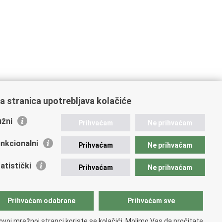
a stranica upotrebljava kolačiće
žni
Prihvaćam
Ne prihvaćam
nkcionalni
Prihvaćam
Ne prihvaćam
atistički
Prihvaćam
Ne prihvaćam
Prihvaćam odabrane
Prihvaćam sve
ovoj mrežnoj stranci koriste se kolačići. Molimo Vas da pročitate