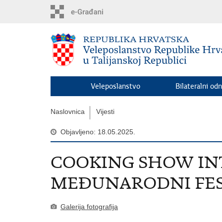
Preskoči
na
glavni
sadržaj
Veleposlanstvo
Bilateralni odn
Naslovnica
Vijesti
Objavljeno: 18.05.2025.
COOKING SHOW IN
MEĐUNARODNI FES
Galerija fotografija