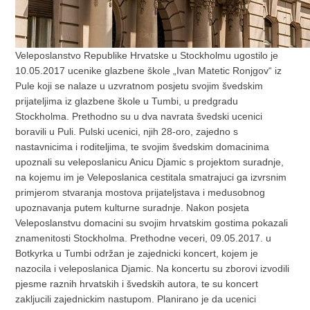
Veleposlanstvo Republike Hrvatske u Stockholmu ugostilo je
10.05.2017 ucenike glazbene škole „Ivan Matetic Ronjgov“ iz
Pule koji se nalaze u uzvratnom posjetu svojim švedskim
prijateljima iz glazbene škole u Tumbi, u predgradu
Stockholma. Prethodno su u dva navrata švedski ucenici
boravili u Puli. Pulski ucenici, njih 28-oro, zajedno s
nastavnicima i roditeljima, te svojim švedskim domacinima
upoznali su veleposlanicu Anicu Djamic s projektom suradnje,
na kojemu im je Veleposlanica cestitala smatrajuci ga izvrsnim
primjerom stvaranja mostova prijateljstava i medusobnog
upoznavanja putem kulturne suradnje. Nakon posjeta
Veleposlanstvu domacini su svojim hrvatskim gostima pokazali
znamenitosti Stockholma. Prethodne veceri, 09.05.2017. u
Botkyrka u Tumbi održan je zajednicki koncert, kojem je
nazocila i veleposlanica Djamic. Na koncertu su zborovi izvodili
pjesme raznih hrvatskih i švedskih autora, te su koncert
zakljucili zajednickim nastupom. Planirano je da ucenici