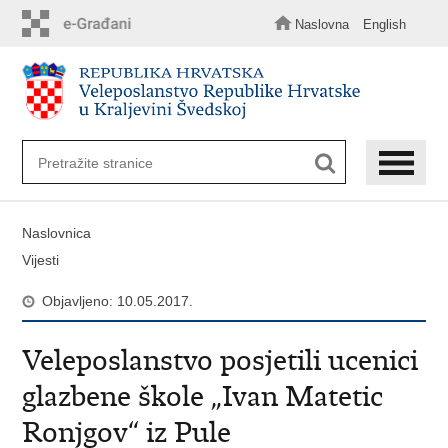
Preskoči
na
Naslovna
English
glavni
sadržaj
Naslovnica
Vijesti
Objavljeno: 10.05.2017.
Veleposlanstvo posjetili ucenici
glazbene škole „Ivan Matetic
Ronjgov“ iz Pule