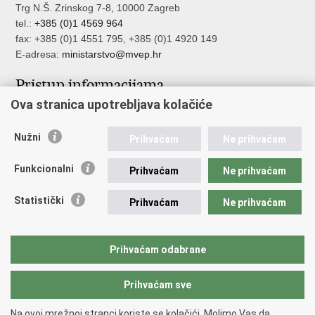
Trg N.Š. Zrinskog 7-8, 10000 Zagreb
tel.:
+385 (0)1 4569 964
fax: +385 (0)1 4551 795, +385 (0)1 4920 149
E-adresa:
ministarstvo@mvep.hr
Pristup informacijama
Ova stranica upotrebljava kolačiće
Pristup informacijama
Službenik za zaštitu osobnih podataka
Nužni
Nepravilnosti
Prihvaćam
Ne prihvaćam
Neetično postupanje
Funkcionalni
Prihvaćam
Ne prihvaćam
Važne poveznice
Statistički
Prihvaćam
Ne prihvaćam
Javna nabava u MVEP-u
Natječaji
Nadzor rada i unutarnja revizija službe vanjskih poslova
Prihvaćam odabrane
Pučki pravobranitelj
Prihvaćam sve
Povratak na vrh
Na ovoj mrežnoj stranci koriste se kolačići. Molimo Vas da