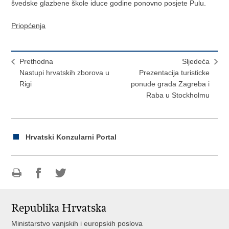
švedske glazbene škole iduce godine ponovno posjete Pulu.
Priopćenja
Prethodna
Sljedeća
Nastupi hrvatskih zborova u
Prezentacija turisticke
Rigi
ponude grada Zagreba i
Raba u Stockholmu
Hrvatski Konzularni Portal
Ispiši
Podijeli
Podijeli
stranicu
na
na
Republika Hrvatska
Facebooku
Twitteru
Ministarstvo vanjskih i europskih poslova