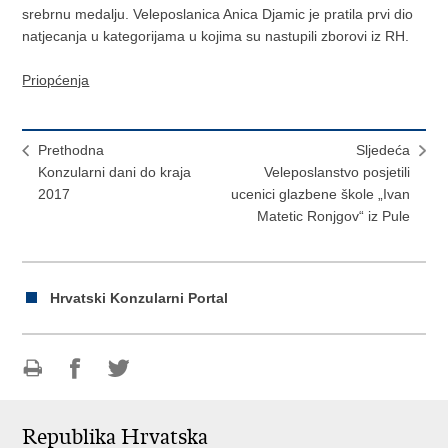
srebrnu medalju. Veleposlanica Anica Djamic je pratila prvi dio
natjecanja u kategorijama u kojima su nastupili zborovi iz RH.
Priopćenja
Prethodna
Sljedeća
Konzularni dani do kraja
Veleposlanstvo posjetili
2017
ucenici glazbene škole „Ivan
Matetic Ronjgov“ iz Pule
Hrvatski Konzularni Portal
Ispiši
Podijeli
Podijeli
stranicu
na
na
Republika Hrvatska
Facebooku
Twitteru