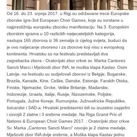
Od 16. do 23. srpnja 2017. u Rigi su održavane trece Europske
zborske igre-3rd European Choir Games, koje su svrstane u
najprestižniju europsku zborsku manifestaciju. Na 3. Europskim
zborskim igrama u 10 razlicitih natjecateljskih kategorija,
nastupa 165 zborova iz 36 zemalja iz cijelog svijeta, buduci da
je ovo natjecanje otvoreno i za zborove koji nisu s evropskog
kontinenta. Hrvatsku su na festivalu predstavljali dva
zagrebacka zbora - Oratorijski zbor crkve sv. Marka Cantores
Sancti Marci i Mješoviti zbor INA, te muška klapa Kastav. Osim
Latvije, na festivalu su sudjelovali zborovi iz Belgije, Bugarske,
Brazila, Kanade, Kine, Ceške, Danske, Estonije, Farskih Otoka,
Finske, Njemacke, Grcke, Velike Britanije, Madarske,
Indonezije, Izraela, Italije, Rusije, Nizozemske, Poljske,
Portugala, Južne Koreje, Rumunjske, Južnoafricke Republike,
švicarske i SAD-a. Hrvatski predstavnici bili su izuzetno uspješni
i osvojili 2 zlatne i 3 srebrne medalje. Na Riga Grand Prix of
Nations & European Choir Games 2017. : Oratorijski zbor crkve
Sv. Marka „Cantores Sancti Marci“ osvojio je 2 zlatne medalje,
Mješoviti zbor INA dvije srebrne, a Muška klapa Kastav jednu