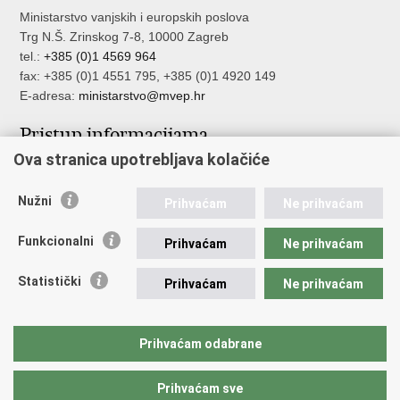
Ministarstvo vanjskih i europskih poslova
Trg N.Š. Zrinskog 7-8, 10000 Zagreb
tel.:
+385 (0)1 4569 964
fax: +385 (0)1 4551 795, +385 (0)1 4920 149
E-adresa:
ministarstvo@mvep.hr
Pristup informacijama
Ova stranica upotrebljava kolačiće
Pristup informacijama
Službenik za zaštitu osobnih podataka
Nužni
Nepravilnosti
Prihvaćam
Ne prihvaćam
Neetično postupanje
Funkcionalni
Prihvaćam
Ne prihvaćam
Važne poveznice
Statistički
Prihvaćam
Ne prihvaćam
Javna nabava u MVEP-u
Natječaji
Nadzor rada i unutarnja revizija službe vanjskih poslova
Prihvaćam odabrane
Pučki pravobranitelj
Prihvaćam sve