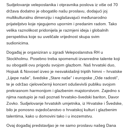
Sudjelovanje veleposlanika i otpravnika poslova iz više od 70
država dodatno je obogatilo našu proslavu, dodajući joj
multikulturalnu dimenziju i naglašavajući međunarodno
prijateljstvo koje njegujemo upornim i predanim radom. Tako
velika raznolikost pridonijela je razmjeni ideja i globalnih
perspektiva koje su uveličale vrijednost skupa svim
sudionicima.
Događaj je organiziran u zgradi Veleposlanstva RH u
Stockholmu. Posebno treba spomenuti izvanredne talente koji
su obogatili ovu prigodu svojom glazbom. Naš hrvatski duo,
Hojsak & Novosel izveo je nesvakidašnji triptih himni – hrvatske
„Lijepe naše“, švedske „Stare naše“ i europske „Ode radosti“,
te je održao cjelovečernji koncert oduševivši publiku svojom
prekrasnom harmonijom i glazbenim majstorstvom. Zajedno s
njima nastupio je naš poznati hrvatsko-švedski bariton, Davor
Zovko. Sudjelovanje hrvatskih umjetnika, iz Hrvatske i Švedske,
bilo je ponosno svjedočanstvo o hrvatskoj kulturi i glazbenim
talentima, kako u domovini tako i u inozemstvu.
Ovaj događaj predstavljao je ne samo proslavu našeg Dana