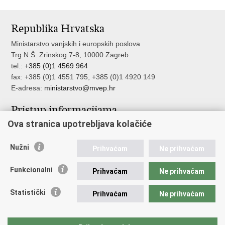
Ispiši
Podijeli
Podijeli
stranicu
na
na
Republika Hrvatska
Facebooku
Twitteru
Ministarstvo vanjskih i europskih poslova
Trg N.Š. Zrinskog 7-8, 10000 Zagreb
tel.:
+385 (0)1 4569 964
fax: +385 (0)1 4551 795, +385 (0)1 4920 149
E-adresa:
ministarstvo@mvep.hr
Pristup informacijama
Ova stranica upotrebljava kolačiće
Pristup informacijama
Službenik za zaštitu osobnih podataka
Nužni
Nepravilnosti
Prihvaćam
Ne prihvaćam
Neetično postupanje
Funkcionalni
Prihvaćam
Ne prihvaćam
Važne poveznice
Statistički
Prihvaćam
Ne prihvaćam
Javna nabava u MVEP-u
Natječaji
Nadzor rada i unutarnja revizija službe vanjskih poslova