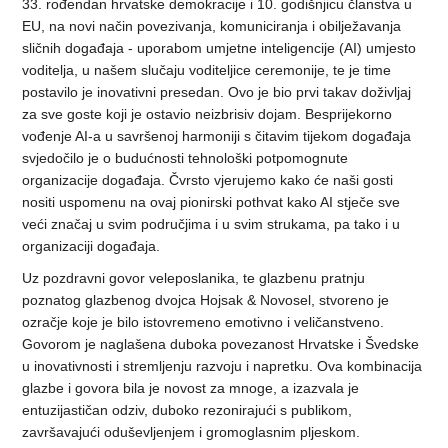
33. rođendan hrvatske demokracije i 10. godišnjicu članstva u
EU, na novi način povezivanja, komuniciranja i obilježavanja
sličnih događaja - uporabom umjetne inteligencije (AI) umjesto
voditelja, u našem slučaju voditeljice ceremonije, te je time
postavilo je inovativni presedan. Ovo je bio prvi takav doživljaj
za sve goste koji je ostavio neizbrisiv dojam. Besprijekorno
vođenje AI-a u savršenoj harmoniji s čitavim tijekom događaja
svjedočilo je o budućnosti tehnološki potpomognute
organizacije događaja. Čvrsto vjerujemo kako će naši gosti
nositi uspomenu na ovaj pionirski pothvat kako AI stječe sve
veći značaj u svim područjima i u svim strukama, pa tako i u
organizaciji događaja.
Uz pozdravni govor veleposlanika, te glazbenu pratnju
poznatog glazbenog dvojca Hojsak & Novosel, stvoreno je
ozračje koje je bilo istovremeno emotivno i veličanstveno.
Govorom je naglašena duboka povezanost Hrvatske i Švedske
u inovativnosti i stremljenju razvoju i napretku. Ova kombinacija
glazbe i govora bila je novost za mnoge, a izazvala je
entuzijastičan odziv, duboko rezonirajući s publikom,
završavajući oduševljenjem i gromoglasnim pljeskom.