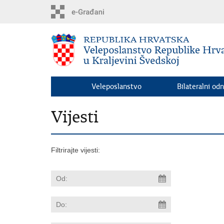
Preskoči
na
glavni
sadržaj
Veleposlanstvo
Bilateralni odn
Vijesti
Filtrirajte vijesti: