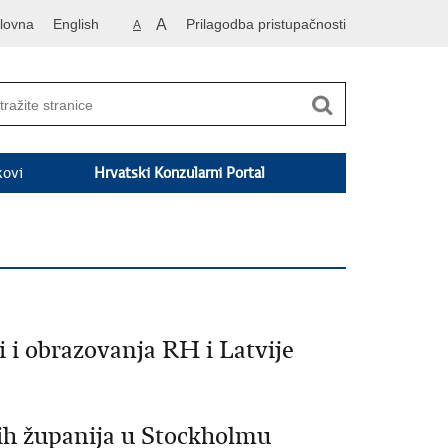
lovna
English
A
Prilagodba pristupačnosti
A
kovi
Hrvatski Konzularni Portal
 i obrazovanja RH i Latvije
kih županija u Stockholmu