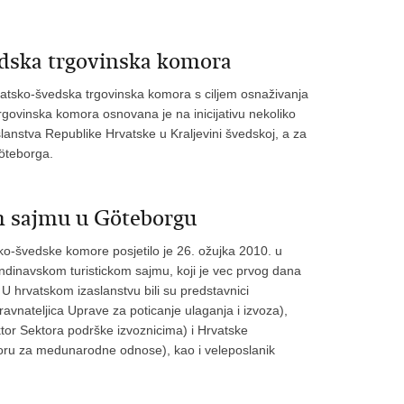
dska trgovinska komora
atsko-švedska trgovinska komora s ciljem osnaživanja
govinska komora osnovana je na inicijativu nekoliko
slanstva Republike Hrvatske u Kraljevini švedskoj, a za
Göteborga.
m sajmu u Göteborgu
sko-švedske komore posjetilo je 26. ožujka 2010. u
ndinavskom turistickom sajmu, koji je vec prvog dana
. U hrvatskom izaslanstvu bili su predstavnici
avnateljica Uprave za poticanje ulaganja i izvoza),
ktor Sektora podrške izvoznicima) i Hrvatske
toru za medunarodne odnose), kao i veleposlanik