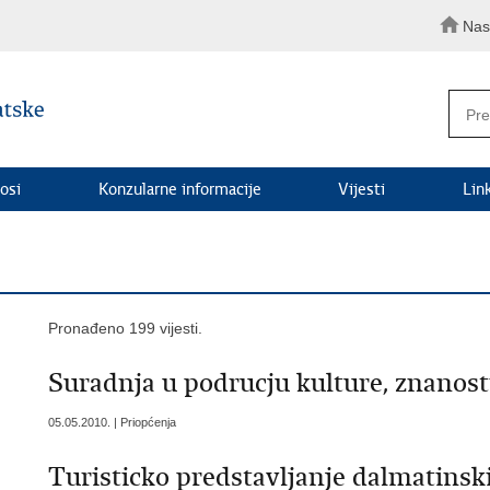
Nas
osi
Konzularne informacije
Vijesti
Lin
Pronađeno 199 vijesti.
Suradnja u podrucju kulture, znanosti
05.05.2010. | Priopćenja
Turisticko predstavljanje dalmatins