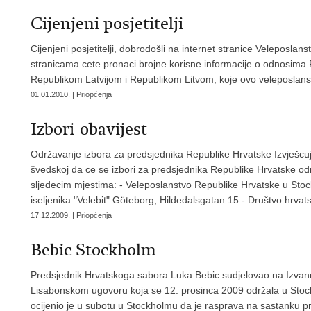
Cijenjeni posjetitelji
Cijenjeni posjetitelji, dobrodošli na internet stranice Veleposl
stranicama cete pronaci brojne korisne informacije o odnosima
Republikom Latvijom i Republikom Litvom, koje ovo veleposlans
01.01.2010. | Priopćenja
Izbori-obavijest
Održavanje izbora za predsjednika Republike Hrvatske Izvješcu
švedskoj da ce se izbori za predsjednika Republike Hrvatske odr
sljedecim mjestima: - Veleposlanstvo Republike Hrvatske u Stoc
iseljenika "Velebit" Göteborg, Hildedalsgatan 15 - Društvo hrvat
17.12.2009. | Priopćenja
Bebic Stockholm
Predsjednik Hrvatskoga sabora Luka Bebic sudjelovao na Izvanr
Lisabonskom ugovoru koja se 12. prosinca 2009 održala u Sto
ocijenio je u subotu u Stockholmu da je rasprava na sastanku p