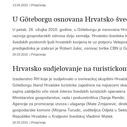
13.04.2010. | Priopćenja
U Göteborgu osnovana Hrvatsko-šve
U petak, 26. ožujka 2010. godine, u Göteborgu je osnovana Hrv
razvoja gospodarskih odnosa dviju zemalja. Hrvatsko-švedska tr
švedskih poslovnih ljudi hrvatskih korijena te uz potporu Velepo
predsjednika je izabran je Robert Jukic, osnivac tvrtke CBN iz 
26.03.2010. | Priopćenja
Hrvatsko sudjelovanje na turisticko
Izaslanstvo RH koje je sudjelovalo u osnivackoj skupštini Hrvat
Göteborgu štand Hrvatske turisticke zajednice na najvecem ska
sajma zabilježio vrlo visok interes švedskih turistickih operatera
Ministarstva gospodarstva, rada i poduzetništva (Sanja Rendic, r
Agencije za promicanje izvoza i ulaganja (Mate Zmijarevic, dire
gospodarske komore (Mirjana Turudic, voditeljica Odjela u Sek
Republike Hrvatske u Kraljevini švedskoj Vladimir Matek.
26.03.2010. | Priopćenja