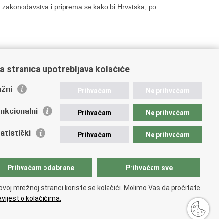
e zakonodavstva i priprema se kako bi Hrvatska, po
a stranica upotrebljava kolačiće
9
20
Sljedeća »
žni
Prihvaćam
Ne prihvaćam
nkcionalni
Prihvaćam
Ne prihvaćam
ažne poveznice
atistički
Prihvaćam
Ne prihvaćam
vna nabava u MVEP-u
ječaji
Prihvaćam odabrane
Prihvaćam sve
zor rada i unutarnja revizija službe vanjskih poslova
ki pravobranitelj
ovoj mrežnoj stranci koriste se kolačići. Molimo Vas da pročitate
vijest o kolačićima.
upačnosti
.