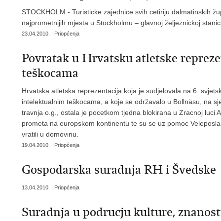
STOCKHOLM - Turisticke zajednice svih cetiriju dalmatinskih 
najprometnijih mjesta u Stockholmu – glavnoj željeznickoj stanici
23.04.2010. | Priopćenja
Povratak u Hrvatsku atletske repreze
teškocama
Hrvatska atletska reprezentacija koja je sudjelovala na 6. svje
intelektualnim teškocama, a koje se održavalo u Bollnäsu, na sj
travnja o.g., ostala je pocetkom tjedna blokirana u Zracnoj luc
prometa na europskom kontinentu te su se uz pomoc Veleposla
vratili u domovinu.
19.04.2010. | Priopćenja
Gospodarska suradnja RH i Švedske
13.04.2010. | Priopćenja
Suradnja u podrucju kulture, znanost