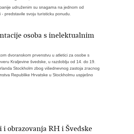
županije udruženim su snagama na jednom od
 - predstavile svoju turisticku ponudu.
ntacije osoba s inelektualnim
tskom dvoranskom prvenstvu u atletici za osobe s
everu Kraljevine švedske, u razdoblju od 14. do 19.
i Arlanda Stockholm zbog višednevnog zastoja zracnog
nstva Republike Hrvatske u Stockholmu uspješno
i i obrazovanja RH i Švedske