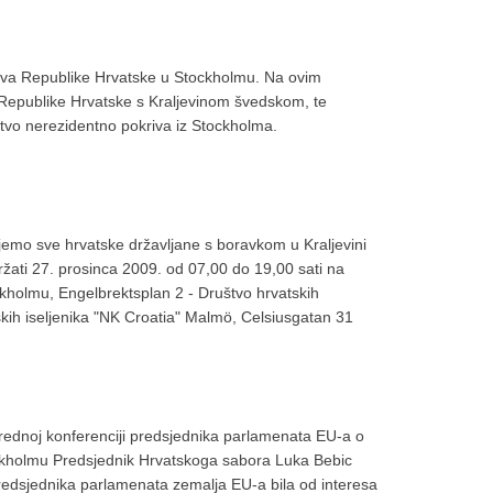
anstva Republike Hrvatske u Stockholmu. Na ovim
 Republike Hrvatske s Kraljevinom švedskom, te
tvo nerezidentno pokriva iz Stockholma.
jemo sve hrvatske državljane s boravkom u Kraljevini
žati 27. prosinca 2009. od 07,00 do 19,00 sati na
kholmu, Engelbrektsplan 2 - Društvo hrvatskih
skih iseljenika "NK Croatia" Malmö, Celsiusgatan 31
ednoj konferenciji predsjednika parlamenata EU-a o
ckholmu Predsjednik Hrvatskoga sabora Luka Bebic
redsjednika parlamenata zemalja EU-a bila od interesa