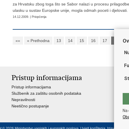
za Hrvatsku zbog toga što se Sabor nalazi u procesu prilagodb
ulasku u sustav Europske unije, mogla odmah poceti i djelovati.
14.12.2009. | Priopćenja
Ov
««
« Prethodna
13
14
15
16
17
18
1
Nu
Fu
Pristup informacijama
V
St
Pristup informacijama
Ja
Službenik za zaštitu osobnih podataka
Nat
Nepravilnosti
Nad
Neetično postupanje
Puč
Na 
Oba
t © 2026 Ministarstvo vanjskih i europskih poslova.
Uvjeti korištenja
.
Izjava o prist