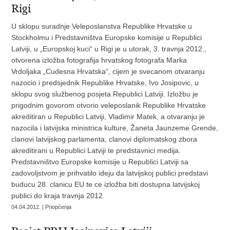
Rigi
U sklopu suradnje Veleposlanstva Republike Hrvatske u
Stockholmu i Predstavništva Europske komisije u Republici
Latviji, u „Europskoj kuci“ u Rigi je u utorak, 3. travnja 2012.,
otvorena izložba fotografija hrvatskog fotografa Marka
Vrdoljaka „Cudesna Hrvatska“, cijem je svecanom otvaranju
nazocio i predsjednik Republike Hrvatske, Ivo Josipovic, u
sklopu svog službenog posjeta Republici Latviji. Izložbu je
prigodnim govorom otvorio veleposlanik Republike Hrvatske
akreditiran u Republici Latviji, Vladimir Matek, a otvaranju je
nazocila i latvijska ministrica kulture, Žaneta Jaunzeme Grende,
clanovi latvijskog parlamenta, clanovi diplomatskog zbora
akreditirani u Republici Latviji te predstavnici medija.
Predstavništvo Europske komisije u Republici Latviji sa
zadovoljstvom je prihvatilo ideju da latvijskoj publici predstavi
buducu 28. clanicu EU te ce izložba biti dostupna latvijskoj
publici do kraja travnja 2012.
04.04.2012. | Priopćenja