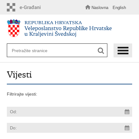
Preskoči
na
Naslovna
English
glavni
sadržaj
Vijesti
Filtrirajte vijesti: