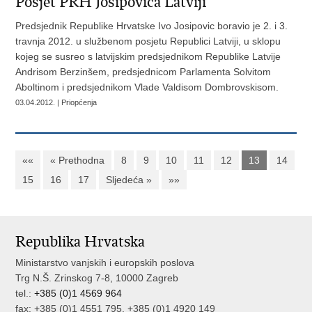
Posjet PRH Josipovica Latviji
Predsjednik Republike Hrvatske Ivo Josipovic boravio je 2. i 3.
travnja 2012. u službenom posjetu Republici Latviji, u sklopu
kojeg se susreo s latvijskim predsjednikom Republike Latvije
Andrisom Berzinšem, predsjednicom Parlamenta Solvitom
Aboltinom i predsjednikom Vlade Valdisom Dombrovskisom.
03.04.2012. | Priopćenja
««
« Prethodna
8
9
10
11
12
13
14
15
16
17
Sljedeća »
»»
Republika Hrvatska
Ministarstvo vanjskih i europskih poslova
Trg N.Š. Zrinskog 7-8, 10000 Zagreb
tel.:
+385 (0)1 4569 964
fax: +385 (0)1 4551 795, +385 (0)1 4920 149