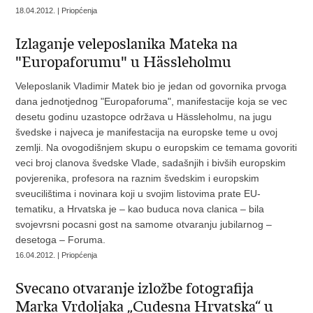
18.04.2012. | Priopćenja
Izlaganje veleposlanika Mateka na
"Europaforumu" u Hässleholmu
Veleposlanik Vladimir Matek bio je jedan od govornika prvoga
dana jednotjednog "Europaforuma", manifestacije koja se vec
desetu godinu uzastopce održava u Hässleholmu, na jugu
švedske i najveca je manifestacija na europske teme u ovoj
zemlji. Na ovogodišnjem skupu o europskim ce temama govoriti
veci broj clanova švedske Vlade, sadašnjih i bivših europskim
povjerenika, profesora na raznim švedskim i europskim
sveucilištima i novinara koji u svojim listovima prate EU-
tematiku, a Hrvatska je – kao buduca nova clanica – bila
svojevrsni pocasni gost na samome otvaranju jubilarnog –
desetoga – Foruma.
16.04.2012. | Priopćenja
Svecano otvaranje izložbe fotografija
Marka Vrdoljaka „Cudesna Hrvatska“ u