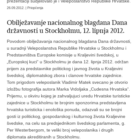
prezentaciji sudjelovalo je i Veleposlanstvo Republike Hrvatske.
26.09.2012. | Priopćenja
Obilježavanje nacionalnog blagdana Dana
državnosti u Stockholmu, 12. lipnja 2012.
Povodom obilježavanja nacionalnog blagdana Dana državnosti,
u suradnji Veleposlanstva Republike Hrvatske u Stockholmu i
Predstavništva Europske komisije u Kraljevini švedskoj, u
„Europskoj kuci“ u Stockholmu je dana 12. lipnja 2012. održan
prijem za predstavnike politickog i javnog života u Kraljevini
švedskoj, diplomatskog zbora i clanove hrvatske zajednice.
Tom prigodom veleposlanik Vladimir Matek svecano je otvorio
izložbu fotografija autora Marka Vrdoljaka „Cudesna Hrvatska“.
Prijemu, u okviru kojeg je zahvaljujuci uredu Hrvatske turisticke
zajednice u Stockholmu te brojnim sponzorima predstavljena
hrvatska turisticka i enološka ponuda, odazvali su se brojni
gosti iz politickog, gospodarskog i kulturnog života Kraljevine
švedske, na celu sa predsjednikom švedskog parlamenta, g.
Per Westerbergom, te veliki broj veleposlanika i drugih
diplomata akreditiranih u Stockholmu.