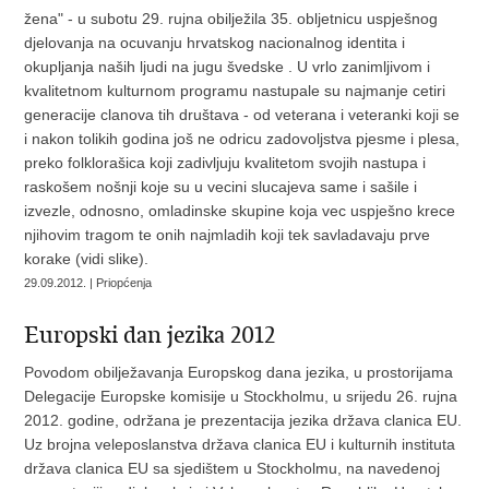
žena" - u subotu 29. rujna obilježila 35. obljetnicu uspješnog
djelovanja na ocuvanju hrvatskog nacionalnog identita i
okupljanja naših ljudi na jugu švedske . U vrlo zanimljivom i
kvalitetnom kulturnom programu nastupale su najmanje cetiri
generacije clanova tih društava - od veterana i veteranki koji se
i nakon tolikih godina još ne odricu zadovoljstva pjesme i plesa,
preko folklorašica koji zadivljuju kvalitetom svojih nastupa i
raskošem nošnji koje su u vecini slucajeva same i sašile i
izvezle, odnosno, omladinske skupine koja vec uspješno krece
njihovim tragom te onih najmladih koji tek savladavaju prve
korake (vidi slike).
29.09.2012. | Priopćenja
Europski dan jezika 2012
Povodom obilježavanja Europskog dana jezika, u prostorijama
Delegacije Europske komisije u Stockholmu, u srijedu 26. rujna
2012. godine, održana je prezentacija jezika država clanica EU.
Uz brojna veleposlanstva država clanica EU i kulturnih instituta
država clanica EU sa sjedištem u Stockholmu, na navedenoj