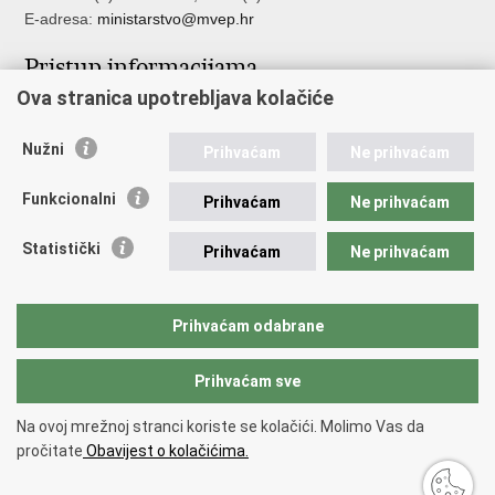
E-adresa:
ministarstvo@mvep.hr
Pristup informacijama
Ova stranica upotrebljava kolačiće
Pristup informacijama
Službenik za zaštitu osobnih podataka
Nužni
Nepravilnosti
Prihvaćam
Ne prihvaćam
Neetično postupanje
Funkcionalni
Prihvaćam
Ne prihvaćam
Važne poveznice
Statistički
Prihvaćam
Ne prihvaćam
Javna nabava u MVEP-u
Natječaji
Nadzor rada i unutarnja revizija službe vanjskih poslova
Prihvaćam odabrane
Pučki pravobranitelj
Prihvaćam sve
Povratak na vrh
Na ovoj mrežnoj stranci koriste se kolačići. Molimo Vas da
Copyright © 2026 Ministarstvo vanjskih i europskih poslova.
Uvjeti
pročitate
Obavijest o kolačićima.
korištenja
.
Izjava o pristupačnosti
.