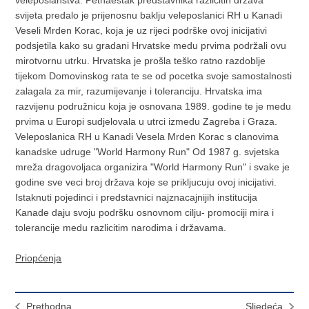
veleposlanstva. Petnaestak predstavnika razlicitih država
svijeta predalo je prijenosnu baklju veleposlanici RH u Kanadi
Veseli Mrden Korac, koja je uz rijeci podrške ovoj inicijativi
podsjetila kako su gradani Hrvatske medu prvima podržali ovu
mirotvornu utrku. Hrvatska je prošla teško ratno razdoblje
tijekom Domovinskog rata te se od pocetka svoje samostalnosti
zalagala za mir, razumijevanje i toleranciju. Hrvatska ima
razvijenu podružnicu koja je osnovana 1989. godine te je medu
prvima u Europi sudjelovala u utrci izmedu Zagreba i Graza.
Veleposlanica RH u Kanadi Vesela Mrden Korac s clanovima
kanadske udruge "World Harmony Run" Od 1987 g. svjetska
mreža dragovoljaca organizira "World Harmony Run" i svake je
godine sve veci broj država koje se prikljucuju ovoj inicijativi.
Istaknuti pojedinci i predstavnici najznacajnijih institucija
Kanade daju svoju podršku osnovnom cilju- promociji mira i
tolerancije medu razlicitim narodima i državama.
Priopćenja
Prethodna
Sljedeća