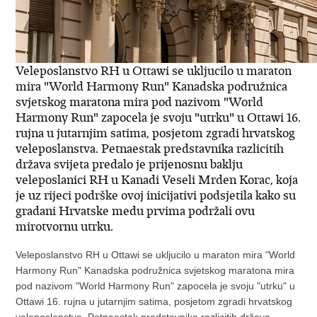
Veleposlanstvo RH u Ottawi se ukljucilo u maraton
mira "World Harmony Run" Kanadska podružnica
svjetskog maratona mira pod nazivom "World
Harmony Run" zapocela je svoju "utrku" u Ottawi 16.
rujna u jutarnjim satima, posjetom zgradi hrvatskog
veleposlanstva. Petnaestak predstavnika razlicitih
država svijeta predalo je prijenosnu baklju
veleposlanici RH u Kanadi Veseli Mrden Korac, koja
je uz rijeci podrške ovoj inicijativi podsjetila kako su
gradani Hrvatske medu prvima podržali ovu
mirotvornu utrku.
Veleposlanstvo RH u Ottawi se ukljucilo u maraton mira "World
Harmony Run" Kanadska podružnica svjetskog maratona mira
pod nazivom "World Harmony Run" zapocela je svoju "utrku" u
Ottawi 16. rujna u jutarnjim satima, posjetom zgradi hrvatskog