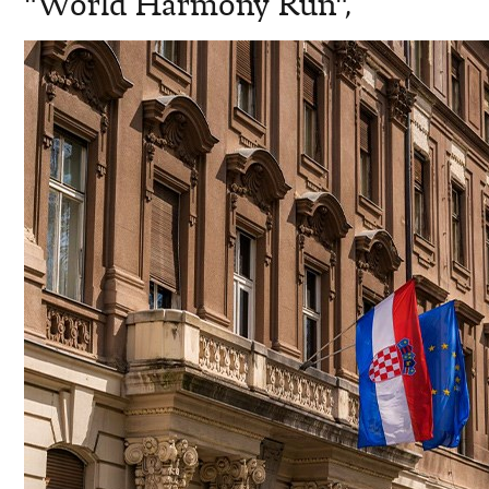
"World Harmony Run",