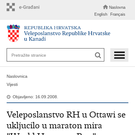
Preskoči
na
Naslovna
glavni
English
Français
sadržaj
Naslovnica
Vijesti
Objavljeno: 16.09.2008.
Veleposlanstvo RH u Ottawi se
ukljucilo u maraton mira