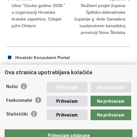
Izbor "Osobe godine 2008."
Službeni posjet župana
u organizaciji Hrvatske
Splitsko-dalmatinske
bratske zajednice, Odsjek
županije g. Ante Sanadera
južni Ontario
izaslanstvom kanadskoj
provinciji Nova Škotska
Hrvatski Konzularni Portal
Ova stranica upotrebljava kolačiće
Ispiši
Podijeli
Podijeli
Nužni
Prihvaćam
Ne prihvaćam
stranicu
na
na
Republika Hrvatska
Facebooku
Twitteru
Funkcionalni
Prihvaćam
Ne prihvaćam
Ministarstvo vanjskih i europskih poslova
Statistički
Prihvaćam
Ne prihvaćam
Trg N.Š. Zrinskog 7-8, 10000 Zagreb
tel.:
+385 (0)1 4569 964
fax: +385 (0)1 4551 795, +385 (0)1 4920 149
Prihvaćam odabrane
E-adresa:
ministarstvo@mvep.hr