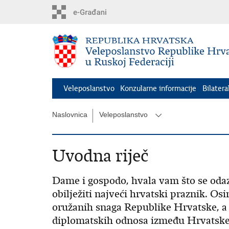
Preskoči
na
glavni
sadržaj
Veleposlanstvo
Konzularne informacije
Bilatera
Naslovnica
Veleposlanstvo
Uvodna riječ
Dame i gospodo, hvala vam što se oda
obilježiti najveći hrvatski praznik. O
oružanih snaga Republike Hrvatske, a 
diplomatskih odnosa između Hrvatske 