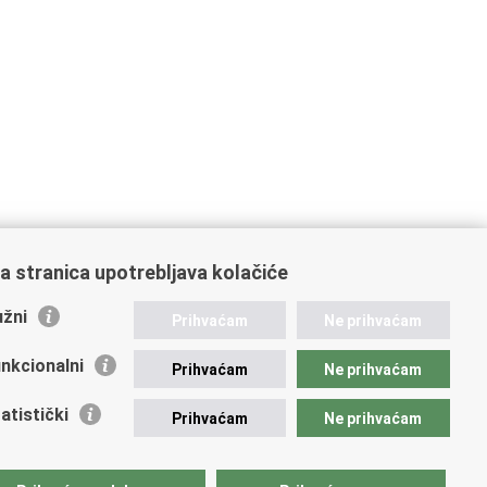
a stranica upotrebljava kolačiće
žni
Prihvaćam
Ne prihvaćam
nkcionalni
Prihvaćam
Ne prihvaćam
atistički
Prihvaćam
Ne prihvaćam