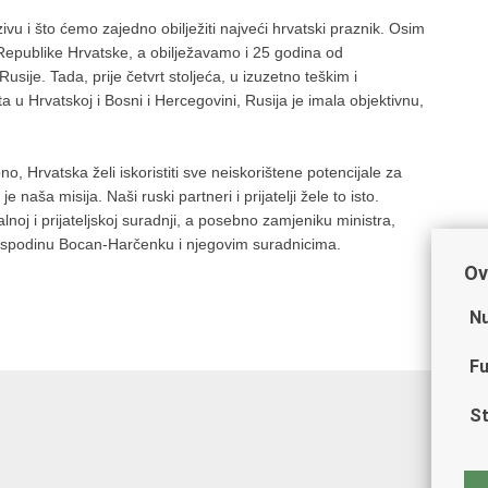
 i što ćemo zajedno obilježiti najveći hrvatski praznik. Osim
epublike Hrvatske, a obilježavamo i 25 godina od
sije. Tada, prije četvrt stoljeća, u izuzetno teškim i
u Hrvatskoj i Bosni i Hercegovini, Rusija je imala objektivnu,
, Hrvatska želi iskoristiti sve neiskorištene potencijale za
 naša misija. Naši ruski partneri i prijatelji žele to isto.
oj i prijateljskoj suradnji, a posebno zamjeniku ministra,
ospodinu Bocan-Harčenku i njegovim suradnicima.
Ov
Nu
Fu
St