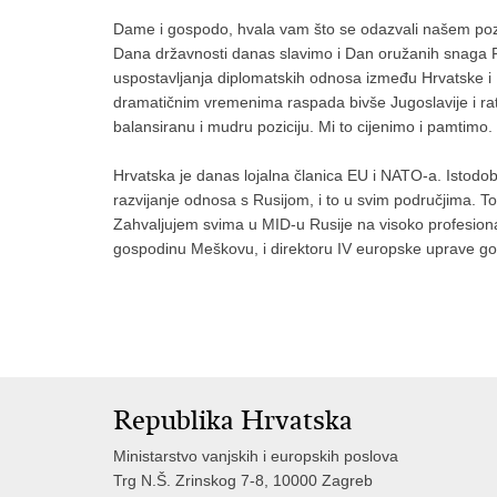
Dame i gospodo, hvala vam što se odazvali našem pozivu
Dana državnosti danas slavimo i Dan oružanih snaga R
uspostavljanja diplomatskih odnosa između Hrvatske i Ru
dramatičnim vremenima raspada bivše Jugoslavije i rata 
balansiranu i mudru poziciju. Mi to cijenimo i pamtimo.
Hrvatska je danas lojalna članica EU i NATO-a. Istodobno
razvijanje odnosa s Rusijom, i to u svim područjima. To je
Zahvaljujem svima u MID-u Rusije na visoko profesionaln
gospodinu Meškovu, i direktoru IV europske uprave g
Republika Hrvatska
Ministarstvo vanjskih i europskih poslova
Trg N.Š. Zrinskog 7-8, 10000 Zagreb