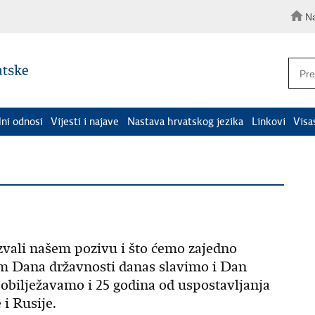
N
lni odnosi
Vijesti i najave
Nastava hrvatskog jezika
Linkovi
Visa
zvali našem pozivu i što ćemo zajedno
sim Dana državnosti danas slavimo i Dan
obilježavamo i 25 godina od uspostavljanja
i Rusije.