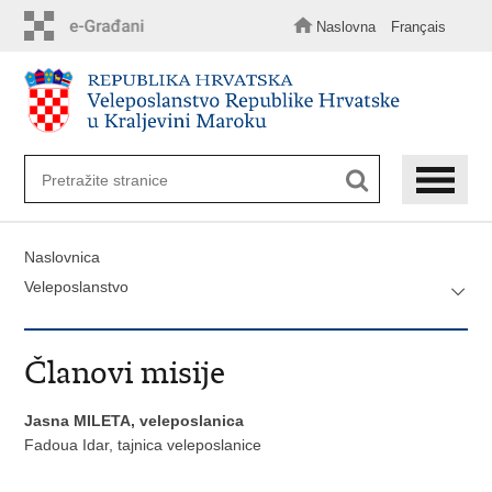
Preskoči
na
Naslovna
Français
glavni
sadržaj
Naslovnica
Veleposlanstvo
Članovi misije
Jasna MILETA, veleposlanica
Fadoua Idar, tajnica veleposlanice