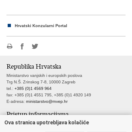
Hrvatski Konzularni Portal
Ispiši
Podijeli
Podijeli
stranicu
na
na
Republika Hrvatska
Facebooku
Twitteru
Ministarstvo vanjskih i europskih poslova
Trg N.Š. Zrinskog 7-8, 10000 Zagreb
tel.:
+385 (0)1 4569 964
fax: +385 (0)1 4551 795, +385 (0)1 4920 149
E-adresa:
ministarstvo@mvep.hr
Pristup informacijama
Ova stranica upotrebljava kolačiće
Pristup informacijama
Službenik za zaštitu osobnih podataka