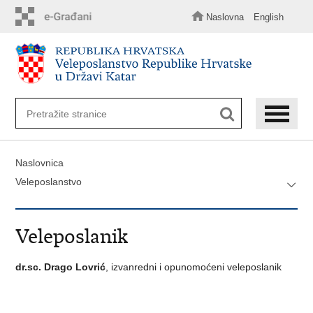
Preskoči
na
Naslovna
English
glavni
sadržaj
Naslovnica
Veleposlanstvo
Veleposlanik
dr.sc. Drago Lovrić
, izvanredni i opunomoćeni veleposlanik