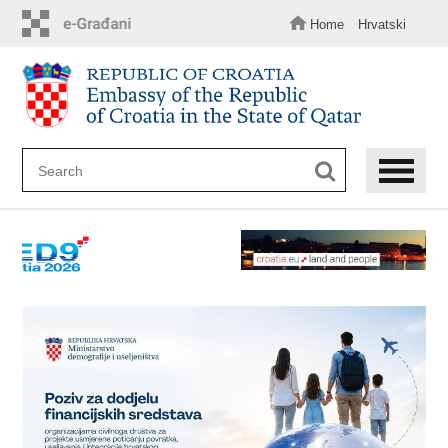
Skip
to
Home
Hrvatski
main
content