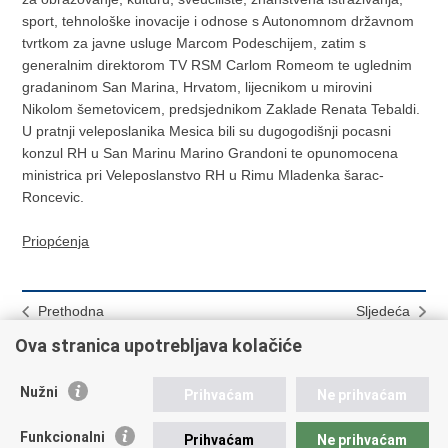
sport, tehnološke inovacije i odnose s Autonomnom državnom
tvrtkom za javne usluge Marcom Podeschijem, zatim s
generalnim direktorom TV RSM Carlom Romeom te uglednim
gradaninom San Marina, Hrvatom, lijecnikom u mirovini
Nikolom šemetovicem, predsjednikom Zaklade Renata Tebaldi.
U pratnji veleposlanika Mesica bili su dugogodišnji pocasni
konzul RH u San Marinu Marino Grandoni te opunomocena
ministrica pri Veleposlanstvo RH u Rimu Mladenka šarac-
Roncevic.
Priopćenja
Prethodna
Sljedeća
U Rimu zapoceli HRVATSKI
Promocija otoka Lošinja i
Ova stranica upotrebljava kolačiće
SUSRETI 2018.
Muzeja Apoksiomena u
Trstu
Nužni
Prihvaćam
Ne prihvaćam
Funkcionalni
Prihvaćam
Ne prihvaćam