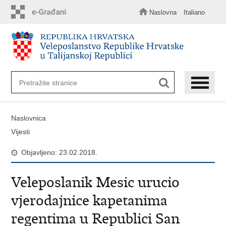
Preskoči
na
Naslovna
Italiano
glavni
sadržaj
Naslovnica
Vijesti
Objavljeno: 23.02.2018.
Veleposlanik Mesic urucio
vjerodajnice kapetanima
regentima u Republici San