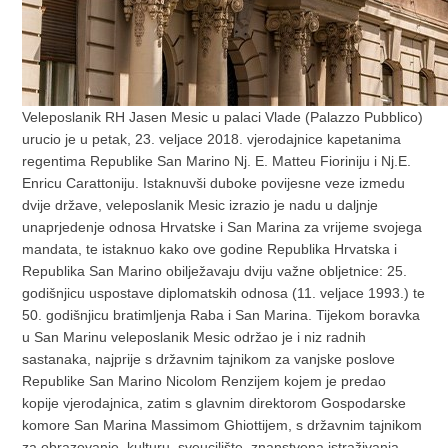
Veleposlanik RH Jasen Mesic u palaci Vlade (Palazzo Pubblico)
urucio je u petak, 23. veljace 2018. vjerodajnice kapetanima
regentima Republike San Marino Nj. E. Matteu Fioriniju i Nj.E.
Enricu Carattoniju. Istaknuvši duboke povijesne veze izmedu
dvije države, veleposlanik Mesic izrazio je nadu u daljnje
unaprjedenje odnosa Hrvatske i San Marina za vrijeme svojega
mandata, te istaknuo kako ove godine Republika Hrvatska i
Republika San Marino obilježavaju dviju važne obljetnice: 25.
godišnjicu uspostave diplomatskih odnosa (11. veljace 1993.) te
50. godišnjicu bratimljenja Raba i San Marina. Tijekom boravka
u San Marinu veleposlanik Mesic održao je i niz radnih
sastanaka, najprije s državnim tajnikom za vanjske poslove
Republike San Marino Nicolom Renzijem kojem je predao
kopije vjerodajnica, zatim s glavnim direktorom Gospodarske
komore San Marina Massimom Ghiottijem, s državnim tajnikom
za obrazovanje, kulturu, sveucilište, znanstvena istraživanja,