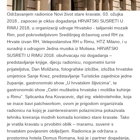
Održavanjem radionice Novi život stare kravate, 03. ožujka
2018., zapoceo je ciklus dogadanja HRVATSKI SUSRETI U
RIMU 2018, u organizaciji udruge Hrvatsko - talijanski mozaik
Rim, pod pokroviteljstvom Središnjeg državnog ured RH za
Hrvate izvan RH, Veleposlanstva RH u Rimu, HTZ Milano, i u
suradnji s udrugom Jedna musika iz Molisea. HRVATSKI
SUSRETI U RIMU 2018. obuhvacaju niz dogadanja –
predstavljanje knjige, djecju radionicu, nogometni turnir
prijateljstva, Dan Moližana, fotografske izložbe, izložba hrvatske
umjetnice Sanje Knez, predstavljanje Turisticke zajednice jedne
županije, gastronomski show „U hrvatskim šljivicima“, te
gastronomski show „Cetiri mušketira hrvatske i moliške kuhinje
u Rimu“. Splicanka Ana Kovacevic, dipl ing. elektrotehnike, koja
se inace bavi patchworkom, ovom je prigodom organizirala
radionicu na kojoj je zainteresiranim polaznicima pokazivala
tehniku kreiranja modnih komada koristeci stare kravate. Tako
je vratila kravatu u prvobitni oblik – maramu, suvenir s
hrvatskim povijesnim obilježjem. Radionica je održana u
prostorima hotela Domus Romana, koji je i partner dogadanja,