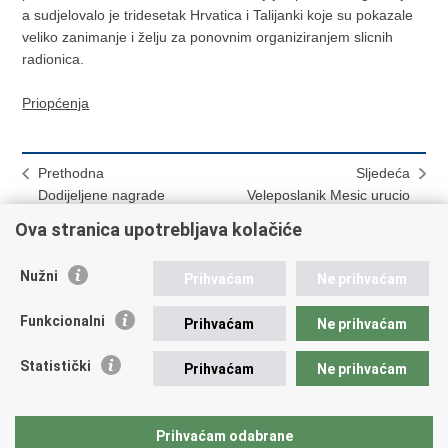
a sudjelovalo je tridesetak Hrvatica i Talijanki koje su pokazale
veliko zanimanje i želju za ponovnim organiziranjem slicnih
radionica.
Priopćenja
Prethodna
Sljedeća
Dodijeljene nagrade
Veleposlanik Mesic urucio
Utjecajne hrvatske žene
vjerodajnice kapetanima
Ova stranica upotrebljava kolačiće
regentima u Republici San
Marino
Nužni
Prihvaćam
Ne prihvaćam
Funkcionalni
Prihvaćam
Ne prihvaćam
Hrvatski Konzularni Portal
Statistički
Prihvaćam
Ne prihvaćam
Ispiši
Podijeli
Podijeli
Prihvaćam odabrane