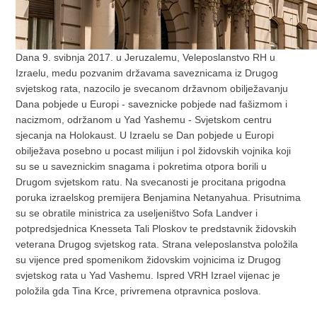
Dana 9. svibnja 2017. u Jeruzalemu, Veleposlanstvo RH u
Izraelu, medu pozvanim državama saveznicama iz Drugog
svjetskog rata, nazocilo je svecanom državnom obilježavanju
Dana pobjede u Europi - saveznicke pobjede nad fašizmom i
nacizmom, održanom u Yad Yashemu - Svjetskom centru
sjecanja na Holokaust. U Izraelu se Dan pobjede u Europi
obilježava posebno u pocast milijun i pol židovskih vojnika koji
su se u saveznickim snagama i pokretima otpora borili u
Drugom svjetskom ratu. Na svecanosti je procitana prigodna
poruka izraelskog premijera Benjamina Netanyahua. Prisutnima
su se obratile ministrica za useljeništvo Sofa Landver i
potpredsjednica Knesseta Tali Ploskov te predstavnik židovskih
veterana Drugog svjetskog rata. Strana veleposlanstva položila
su vijence pred spomenikom židovskim vojnicima iz Drugog
svjetskog rata u Yad Vashemu. Ispred VRH Izrael vijenac je
položila gda Tina Krce, privremena otpravnica poslova.