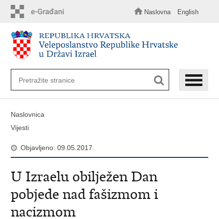
Preskoči
na
Naslovna
English
glavni
sadržaj
Naslovnica
Vijesti
Objavljeno: 09.05.2017.
U Izraelu obilježen Dan
pobjede nad fašizmom i
nacizmom