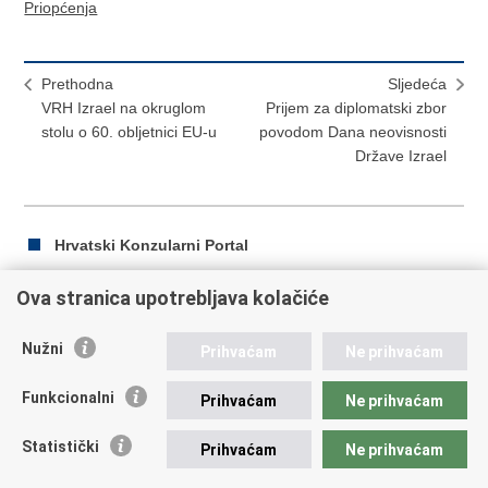
Priopćenja
Prethodna
Sljedeća
VRH Izrael na okruglom
Prijem za diplomatski zbor
stolu o 60. obljetnici EU-u
povodom Dana neovisnosti
Države Izrael
Hrvatski Konzularni Portal
Ova stranica upotrebljava kolačiće
Ispiši
Podijeli
Podijeli
Nužni
Prihvaćam
Ne prihvaćam
stranicu
na
na
Republika Hrvatska
Facebooku
Twitteru
Funkcionalni
Prihvaćam
Ne prihvaćam
Ministarstvo vanjskih i europskih poslova
Statistički
Prihvaćam
Ne prihvaćam
Trg N.Š. Zrinskog 7-8, 10000 Zagreb
tel.:
+385 (0)1 4569 964